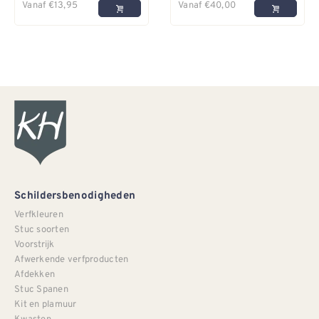
Vanaf
€
13,95
Vanaf
€
40,00
Schildersbenodigheden
Verfkleuren
Stuc soorten
Voorstrijk
Afwerkende verfproducten
Afdekken
Stuc Spanen
Kit en plamuur
Kwasten