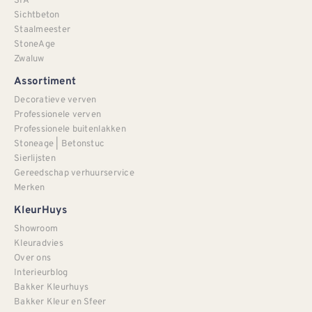
Sichtbeton
Staalmeester
StoneAge
Zwaluw
Assortiment
Decoratieve verven
Professionele verven
Professionele buitenlakken
Stoneage | Betonstuc
Sierlijsten
Gereedschap verhuurservice
Merken
KleurHuys
Showroom
Kleuradvies
Over ons
Interieurblog
Bakker Kleurhuys
Bakker Kleur en Sfeer