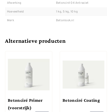
Afwerking
Betonciré 04 Antraciet
Hoeveelheid
1 kg, 5 kg, 10 kg
Merk
Betonlook.nl
Alternatieve producten
Betonciré Primer
Betonciré Coating
(voorstrijk)