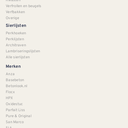
Verfrollen en beugels
Verfbakken
Overige
Sierlijsten
Perkhoeken
Perklijsten
Architraven
Lambriseringslijsten
Alle sierlijsten
Merken
Anza
Basebeton
Betonlook.nl
Flocx
HPX
Oxidestuc
Parfait Liss
Pure & Original
San Marco
SIA