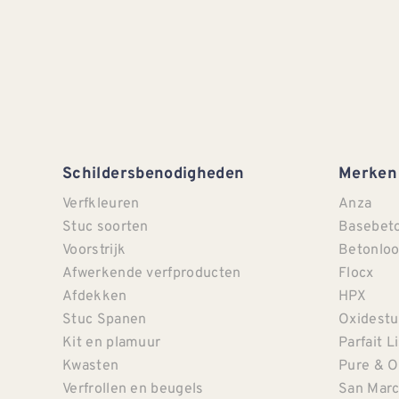
Schildersbenodigheden
Merken
Verfkleuren
Anza
Stuc soorten
Basebet
Voorstrijk
Betonloo
Afwerkende verfproducten
Flocx
Afdekken
HPX
Stuc Spanen
Oxidestu
Kit en plamuur
Parfait L
Kwasten
Pure & O
Verfrollen en beugels
San Mar