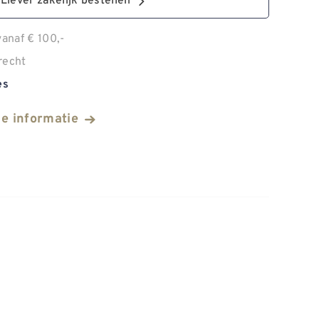
Liever zakelijk bestellen
anaf € 100,-
recht
es
he informatie