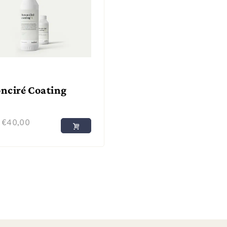
nciré Coating
f
€
40,00