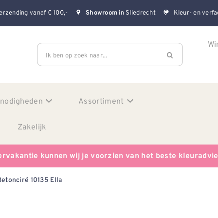
erzending vanaf € 100,-
in Sliedrecht
Kleur- en verfa
Showroom
Wi
Ik ben op zoek naar...
enodigheden
Assortiment
Zakelijk
ervakantie kunnen wij je voorzien van het beste kleuradvi
Betonciré 10135 Ella