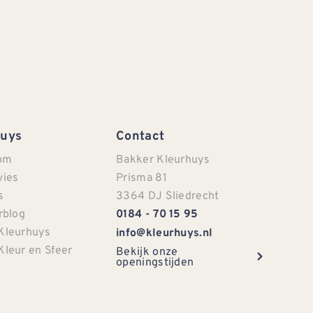
Huys
Contact
om
Bakker Kleurhuys
vies
Prisma 81
s
3364 DJ Sliedrecht
rblog
0184 - 70 15 95
Kleurhuys
info@kleurhuys.nl
Kleur en Sfeer
Bekijk onze
openingstijden
e