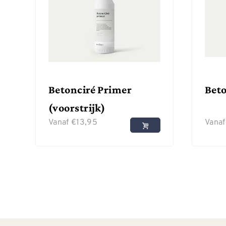
Betonciré Primer
Beto
(voorstrijk)
Vanaf
€
13,95
Vana