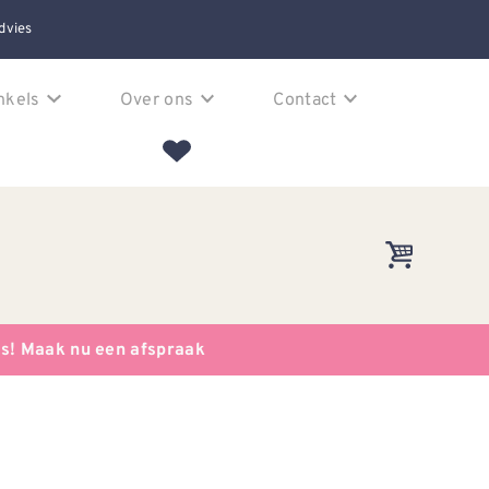
dvies
nkels
Over ons
Contact
es! Maak nu een afspraak