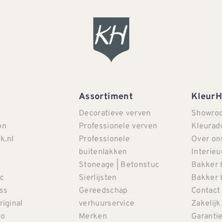
Assortiment
Kleur
Decoratieve verven
Showro
on
Professionele verven
Kleurad
k.nl
Professionele
Over on
buitenlakken
Interieu
Stoneage | Betonstuc
Bakker 
c
Sierlijsten
Bakker 
iss
Gereedschap
Contact
riginal
verhuurservice
Zakelijk
co
Merken
Garanti