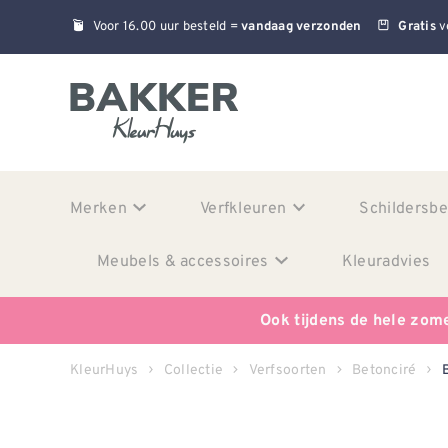
Voor 16.00 uur besteld =
v
vandaag verzonden
Gratis
Merken
Verfkleuren
Schildersb
Meubels & accessoires
Kleuradvies
Ook tijdens de hele zom
KleurHuys
Collectie
Verfsoorten
Betonciré