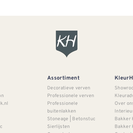
Assortiment
Kleur
Decoratieve verven
Showro
on
Professionele verven
Kleurad
k.nl
Professionele
Over on
buitenlakken
Interieu
Stoneage | Betonstuc
Bakker 
c
Sierlijsten
Bakker 