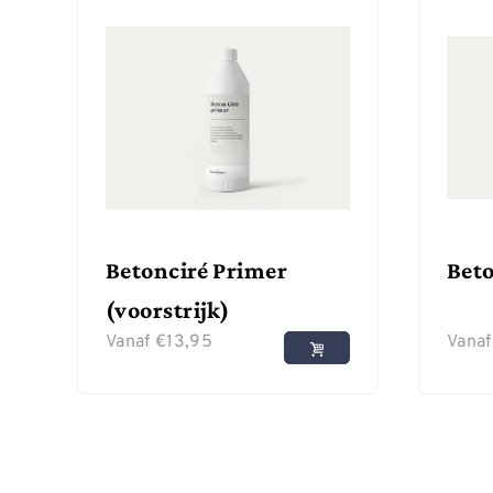
Betonciré Primer
Beto
(voorstrijk)
Vanaf
€
13,95
Vana