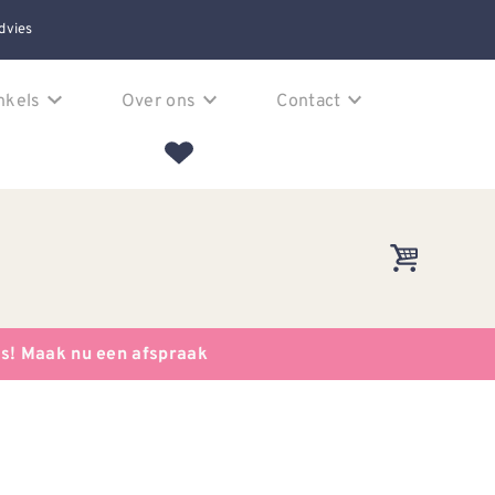
dvies
nkels
Over ons
Contact
es! Maak nu een afspraak