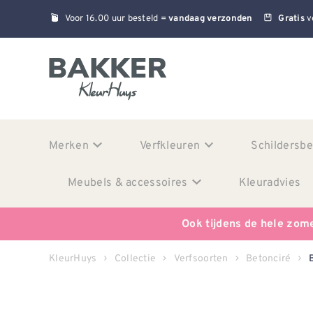
Voor 16.00 uur besteld =
v
vandaag verzonden
Gratis
Merken
Verfkleuren
Schildersb
Meubels & accessoires
Kleuradvies
Ook tijdens de hele zom
KleurHuys
Collectie
Verfsoorten
Betonciré