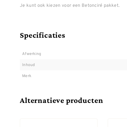
Je kunt ook kiezen voor een Betonciré pakket.
Specificaties
Afwerking
Inhoud
Merk
Alternatieve producten