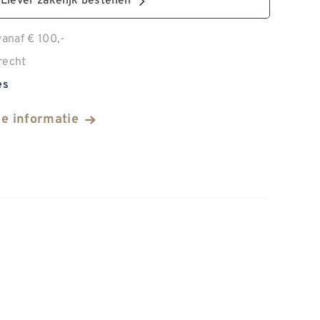
Liever zakelijk bestellen
anaf € 100,-
recht
es
he informatie