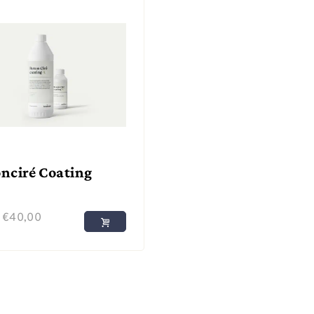
nciré Coating
f
€
40,00