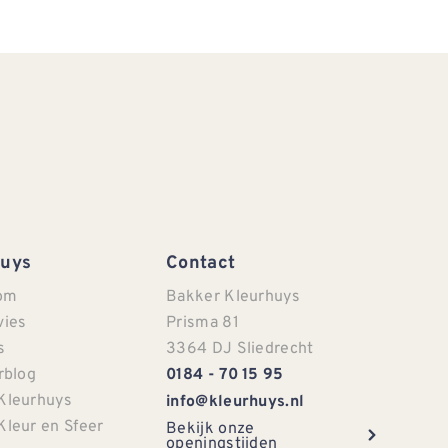
Huys
Contact
om
Bakker Kleurhuys
vies
Prisma 81
s
3364 DJ Sliedrecht
rblog
0184 - 70 15 95
Kleurhuys
info@kleurhuys.nl
Kleur en Sfeer
Bekijk onze
openingstijden