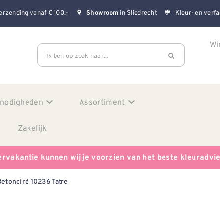
erzending vanaf € 100,-
in Sliedrecht
Kleur- en verfa
Showroom
Wi
Ik ben op zoek naar...
enodigheden
Assortiment
Zakelijk
ervakantie kunnen wij je voorzien van het beste kleuradvi
Betonciré 10236 Tatre