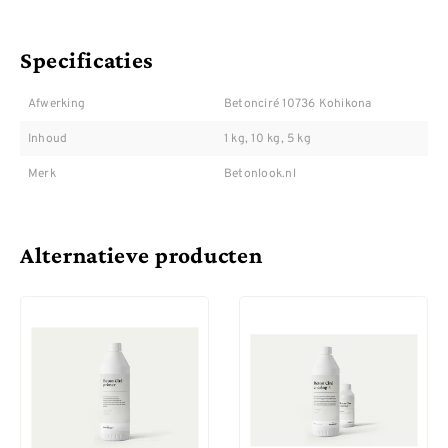
Specificaties
Afwerking
Betonciré 10736 Kohikona
Inhoud
1 kg, 10 kg, 5 kg
Merk
Betonlook.nl
Alternatieve producten