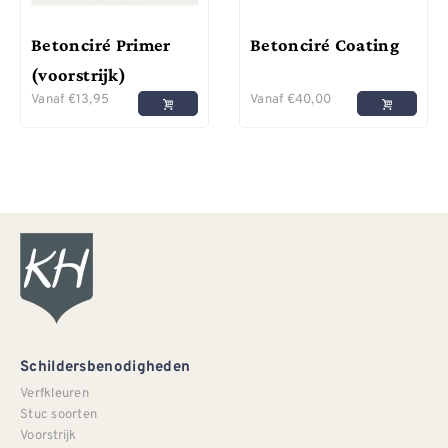
Betonciré Primer
Betonciré Coating
(voorstrijk)
Vanaf
€
13,95
Vanaf
€
40,00
Schildersbenodigheden
Verfkleuren
Stuc soorten
Voorstrijk