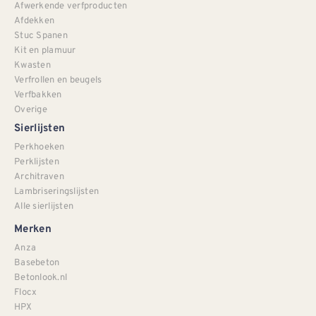
Afwerkende verfproducten
Afdekken
Stuc Spanen
Kit en plamuur
Kwasten
Verfrollen en beugels
Verfbakken
Overige
Sierlijsten
Perkhoeken
Perklijsten
Architraven
Lambriseringslijsten
Alle sierlijsten
Merken
Anza
Basebeton
Betonlook.nl
Flocx
HPX