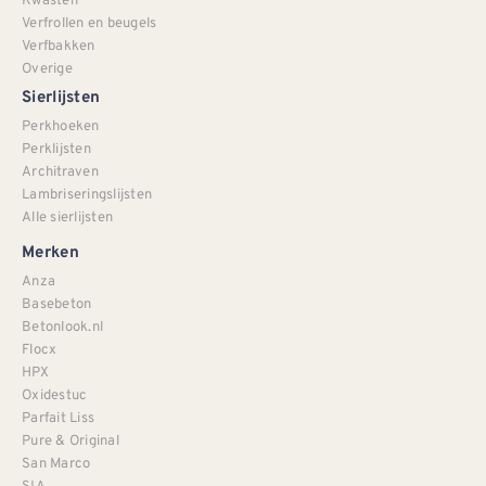
Verfrollen en beugels
Verfbakken
Overige
Sierlijsten
Perkhoeken
Perklijsten
Architraven
Lambriseringslijsten
Alle sierlijsten
Merken
Anza
Basebeton
Betonlook.nl
Flocx
HPX
Oxidestuc
Parfait Liss
Pure & Original
San Marco
SIA