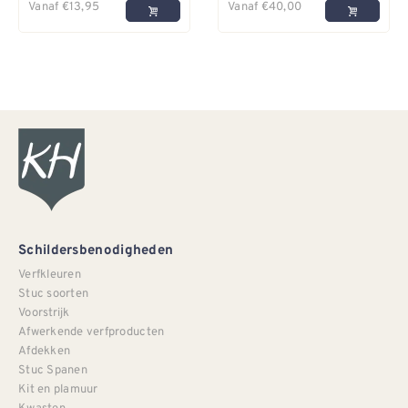
Vanaf
€
13,95
Vanaf
€
40,00
Schildersbenodigheden
Verfkleuren
Stuc soorten
Voorstrijk
Afwerkende verfproducten
Afdekken
Stuc Spanen
Kit en plamuur
Kwasten