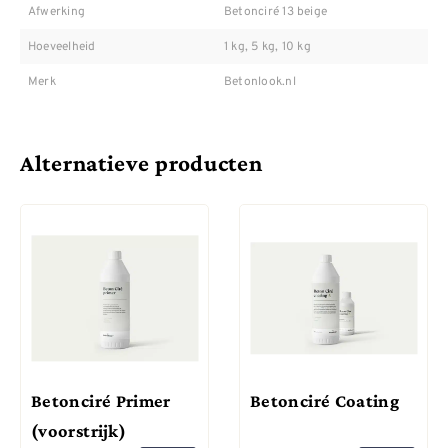
Afwerking
Betonciré 13 beige
Hoeveelheid
1 kg, 5 kg, 10 kg
Merk
Betonlook.nl
Alternatieve producten
Betonciré Primer
Betonciré Coating
(voorstrijk)