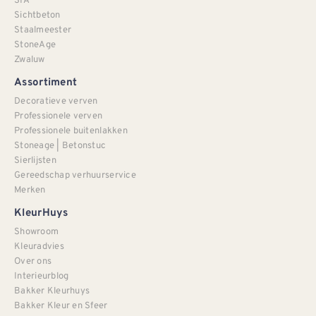
Sichtbeton
Staalmeester
StoneAge
Zwaluw
Assortiment
Decoratieve verven
Professionele verven
Professionele buitenlakken
Stoneage | Betonstuc
Sierlijsten
Gereedschap verhuurservice
Merken
KleurHuys
Showroom
Kleuradvies
Over ons
Interieurblog
Bakker Kleurhuys
Bakker Kleur en Sfeer