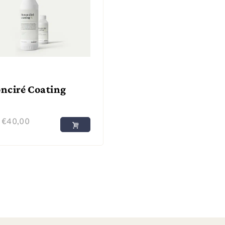
nciré Coating
f
€
40,00