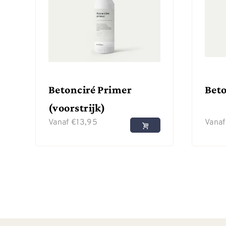
Betonciré Primer
Beto
(voorstrijk)
Vanaf
€
13,95
Vana