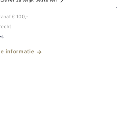
Liever zakelijk bestellen
anaf € 100,-
recht
es
he informatie