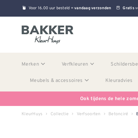
Voor 16.00 uur besteld =
v
vandaag verzonden
Gratis
Merken
Verfkleuren
Schildersb
Meubels & accessoires
Kleuradvies
Ook tijdens de hele zom
KleurHuys
Collectie
Verfsoorten
Betonciré