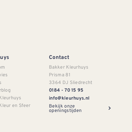
Huys
Contact
om
Bakker Kleurhuys
vies
Prisma 81
s
3364 DJ Sliedrecht
rblog
0184 - 70 15 95
Kleurhuys
info@kleurhuys.nl
Kleur en Sfeer
Bekijk onze
openingstijden
e