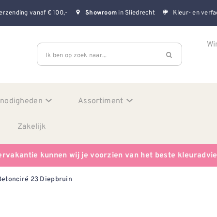
erzending vanaf € 100,-
in Sliedrecht
Kleur- en verfa
Showroom
Wi
Ik ben op zoek naar...
enodigheden
Assortiment
Zakelijk
ervakantie kunnen wij je voorzien van het beste kleuradvi
Betonciré 23 Diepbruin