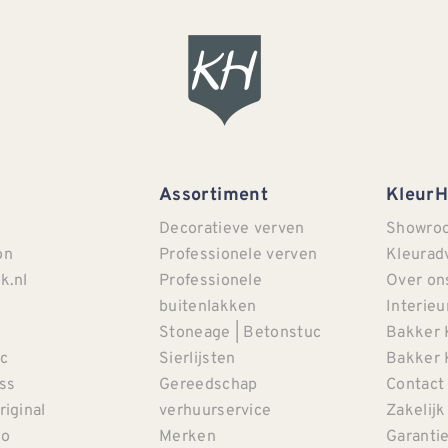
Assortiment
Kleur
Decoratieve verven
Showro
on
Professionele verven
Kleurad
k.nl
Professionele
Over on
buitenlakken
Interieu
Stoneage | Betonstuc
Bakker 
c
Sierlijsten
Bakker 
iss
Gereedschap
Contact
riginal
verhuurservice
Zakelijk
co
Merken
Garanti