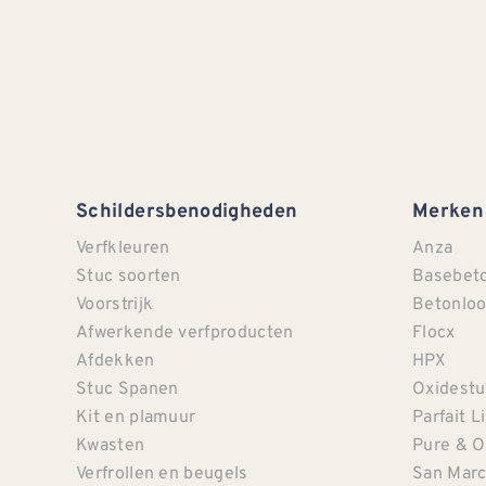
Schildersbenodigheden
Merken
Verfkleuren
Anza
Stuc soorten
Basebet
Voorstrijk
Betonloo
Afwerkende verfproducten
Flocx
Afdekken
HPX
Stuc Spanen
Oxidestu
Kit en plamuur
Parfait L
Kwasten
Pure & O
Verfrollen en beugels
San Mar