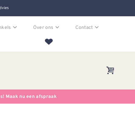
dvies
nkels
Over ons
Contact
es! Maak nu een afspraak