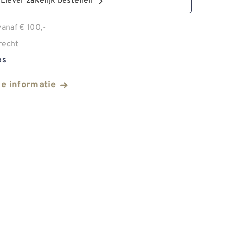
Liever zakelijk bestellen
anaf € 100,-
recht
es
he informatie