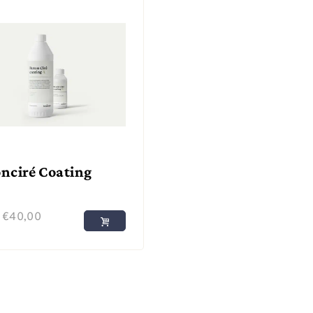
nciré Coating
f
€
40,00