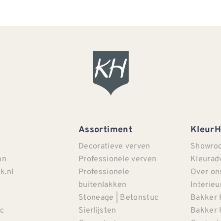
Assortiment
Kleur
Decoratieve verven
Showro
on
Professionele verven
Kleurad
k.nl
Professionele
Over on
buitenlakken
Interieu
Stoneage | Betonstuc
Bakker 
c
Sierlijsten
Bakker 