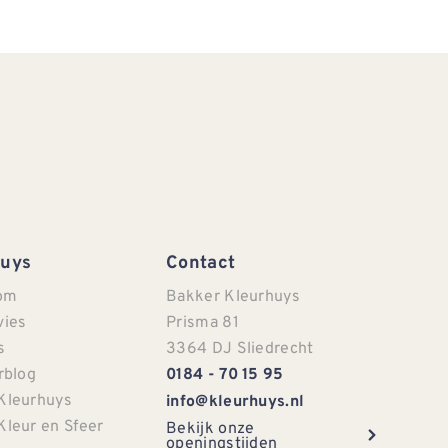
Huys
Contact
om
Bakker Kleurhuys
vies
Prisma 81
s
3364 DJ Sliedrecht
rblog
0184 - 70 15 95
Kleurhuys
info@kleurhuys.nl
Kleur en Sfeer
Bekijk onze
openingstijden