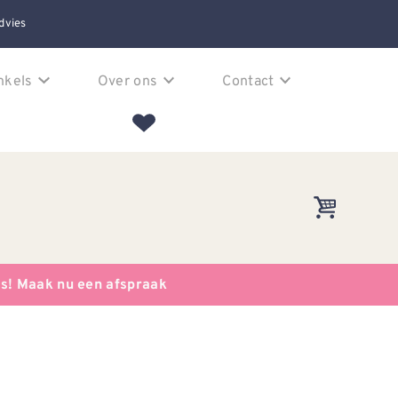
dvies
nkels
Over ons
Contact
es! Maak nu een afspraak