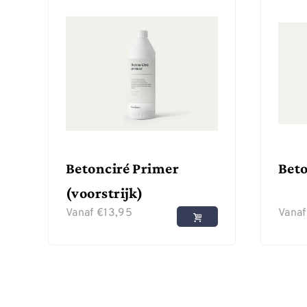
Betonciré Primer
Beto
(voorstrijk)
Vanaf
€
13,95
Vana