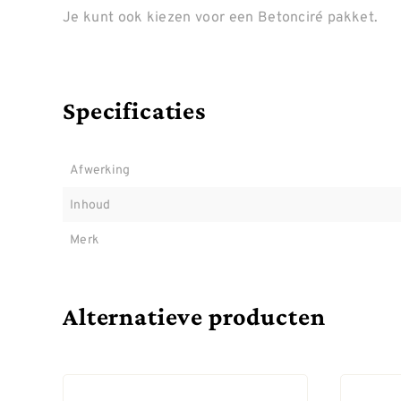
Je kunt ook kiezen voor een Betonciré pakket.
Specificaties
Afwerking
Inhoud
Merk
Alternatieve producten