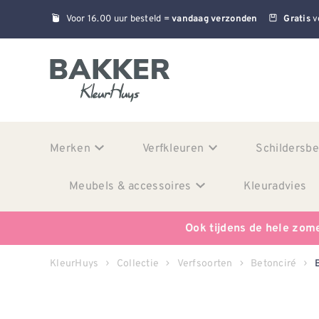
Voor 16.00 uur besteld =
v
vandaag verzonden
Gratis
Merken
Verfkleuren
Schildersb
Meubels & accessoires
Kleuradvies
Ook tijdens de hele zom
KleurHuys
Collectie
Verfsoorten
Betonciré