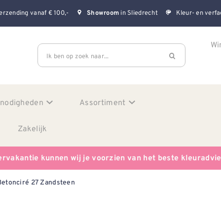
erzending vanaf € 100,-
in Sliedrecht
Kleur- en verfa
Showroom
Wi
Ik ben op zoek naar...
enodigheden
Assortiment
Zakelijk
ervakantie kunnen wij je voorzien van het beste kleuradvi
Betonciré 27 Zandsteen