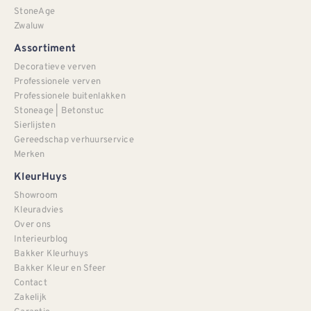
StoneAge
Zwaluw
Assortiment
Decoratieve verven
Professionele verven
Professionele buitenlakken
Stoneage | Betonstuc
Sierlijsten
Gereedschap verhuurservice
Merken
KleurHuys
Showroom
Kleuradvies
Over ons
Interieurblog
Bakker Kleurhuys
Bakker Kleur en Sfeer
Contact
Zakelijk