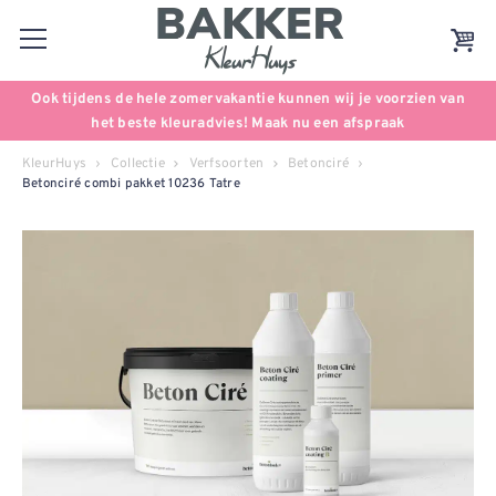
Ook tijdens de hele zomervakantie kunnen wij je voorzien van
het beste kleuradvies! Maak nu een afspraak
KleurHuys
Collectie
Verfsoorten
Betonciré
Betonciré combi pakket 10236 Tatre