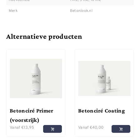
Merk
Betonlook.nl
Alternatieve producten
Betonciré Primer
Betonciré Coating
(voorstrijk)
Vanaf
€
13,95
Vanaf
€
40,00