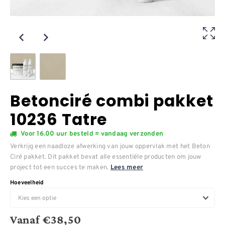
Betonciré combi pakket
10236 Tatre
Voor 16.00 uur besteld = vandaag verzonden
Verkrijg een naadloze afwerking van jouw oppervlak met het Beton
Ciré pakket. Dit pakket bevat alle essentiële producten om jouw
project tot een succes te maken.
Lees meer
Hoeveelheid
Vanaf
€
38,50