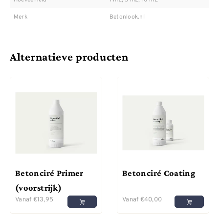
Merk
Betonlook.nl
Alternatieve producten
Betonciré Primer
Betonciré Coating
(voorstrijk)
Vanaf
€
13,95
Vanaf
€
40,00