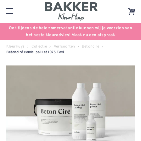
Ook tijdens de hele zomervakantie kunnen wij je voorzien van
het beste kleuradvies! Maak nu een afspraak
KleurHuys
Collectie
Verfsoorten
Betonciré
Betonciré combi pakket 1075 Eevi