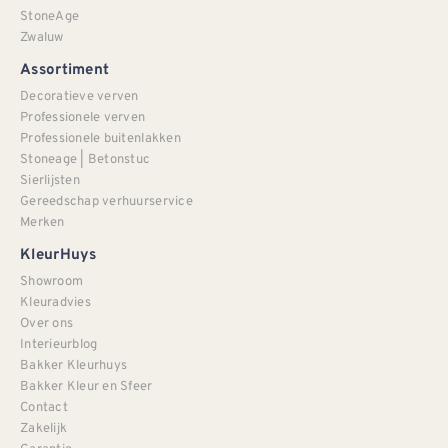
StoneAge
Zwaluw
Assortiment
Decoratieve verven
Professionele verven
Professionele buitenlakken
Stoneage | Betonstuc
Sierlijsten
Gereedschap verhuurservice
Merken
KleurHuys
Showroom
Kleuradvies
Over ons
Interieurblog
Bakker Kleurhuys
Bakker Kleur en Sfeer
Contact
Zakelijk