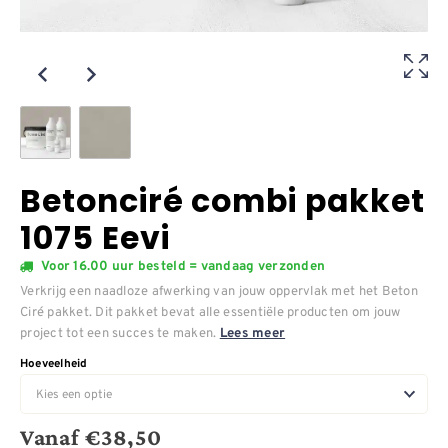
Betonciré combi pakket
1075 Eevi
Voor 16.00 uur besteld = vandaag verzonden
Verkrijg een naadloze afwerking van jouw oppervlak met het Beton
Ciré pakket. Dit pakket bevat alle essentiële producten om jouw
project tot een succes te maken.
Lees meer
Hoeveelheid
Vanaf
€
38,50