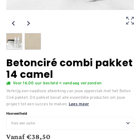
Betonciré combi pakket
14 camel
Voor 16.00 uur besteld = vandaag verzonden
Verkrijg een naadloze afwerking van jouw oppervlak met het Beton
Ciré pakket. Dit pakket bevat alle essentiële producten om jouw
project tot een succes te maken.
Lees meer
Hoeveelheid
Vanaf
€
38,50