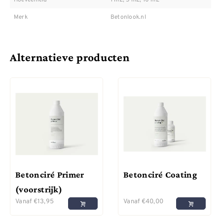
Merk
Betonlook.nl
Alternatieve producten
Betonciré Primer
Betonciré Coating
(voorstrijk)
Vanaf
€
13,95
Vanaf
€
40,00