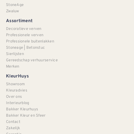
StoneAge
Zwaluw
Assortiment
Decoratieve verven
Professionele verven
Professionele buitenlakken
Stoneage | Betonstuc
Sierlijsten
Gereedschap verhuurservice
Merken
KleurHuys
Showroom
Kleuradvies
Over ons
Interieurblog
Bakker Kleurhuys
Bakker Kleur en Sfeer
Contact
Zakelijk