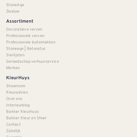
StoneAge
Zwaluw
Assortiment
Decoratieve verven
Professionele verven
Professionele buitenlakken
Stoneage | Betonstuc
Sierlijsten
Gereedschap verhuurservice
Merken
KleurHuys
Showroom
Kleuradvies
Over ons
Interieurblog
Bakker Kleurhuys
Bakker Kleur en Sfeer
Contact
Zakelijk