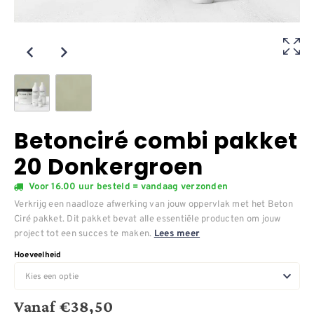
Betonciré combi pakket
20 Donkergroen
Voor 16.00 uur besteld = vandaag verzonden
Verkrijg een naadloze afwerking van jouw oppervlak met het Beton
Ciré pakket. Dit pakket bevat alle essentiële producten om jouw
project tot een succes te maken.
Lees meer
Hoeveelheid
Vanaf
€
38,50