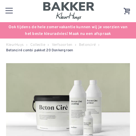
Ook tijdens de hele zomervakantie kunnen wij je voorzien van
het beste kleuradvies! Maak nu een afspraak
KleurHuys
Collectie
Verfsoorten
Betonciré
Betonciré combi pakket 20 Donkergroen