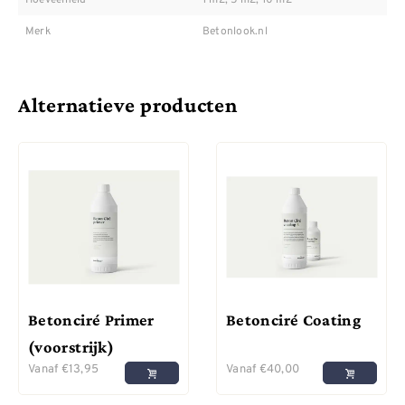
Merk
Betonlook.nl
Alternatieve producten
Betonciré Primer
Betonciré Coating
(voorstrijk)
Vanaf
€
13,95
Vanaf
€
40,00