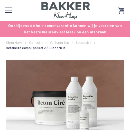
Ook tijdens de hele zomervakantie kunnen wij je voorzien van
het beste kleuradvies! Maak nu een afspraak
KleurHuys
Collectie
Verfsoorten
Betonciré
Betonciré combi pakket 23 Diepbruin