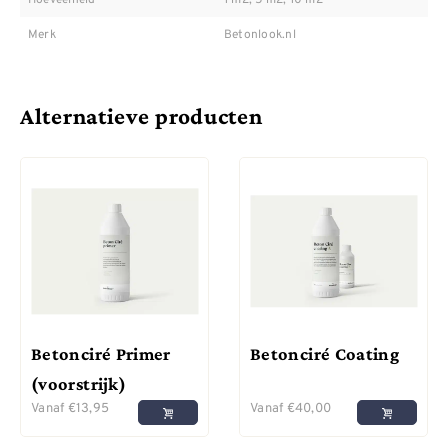
Merk
Betonlook.nl
Alternatieve producten
Betonciré Primer
Betonciré Coating
(voorstrijk)
Vanaf
€
13,95
Vanaf
€
40,00