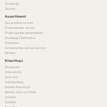
StoneAge
Zwaluw
Assortiment
Decoratieve verven
Professionele verven
Professionele buitenlakken
Stoneage | Betonstuc
Sierlijsten
Gereedschap verhuurservice
Merken
KleurHuys
Showroom
Kleuradvies
Over ons
Interieurblog
Bakker Kleurhuys
Bakker Kleur en Sfeer
Contact
Zakelijk