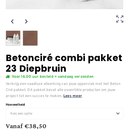
Betonciré combi pakket
23 Diepbruin
Voor 16.00 uur besteld = vandaag verzonden
Verkrijg een naadloze afwerking van jouw oppervlak met het Beton
Ciré pakket. Dit pakket bevat alle essentiële producten om jouw
project tot een succes te maken.
Lees meer
Hoeveelheid
Vanaf
€
38,50