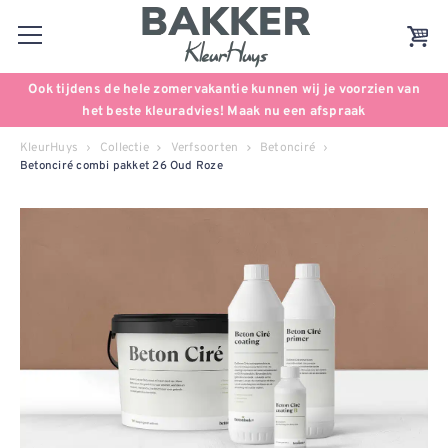
Ook tijdens de hele zomervakantie kunnen wij je voorzien van
het beste kleuradvies! Maak nu een afspraak
KleurHuys
Collectie
Verfsoorten
Betonciré
Betonciré combi pakket 26 Oud Roze