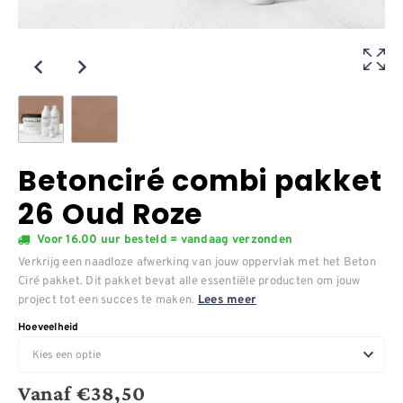
Betonciré combi pakket
26 Oud Roze
Voor 16.00 uur besteld = vandaag verzonden
Verkrijg een naadloze afwerking van jouw oppervlak met het Beton
Ciré pakket. Dit pakket bevat alle essentiële producten om jouw
project tot een succes te maken.
Lees meer
Hoeveelheid
Vanaf
€
38,50