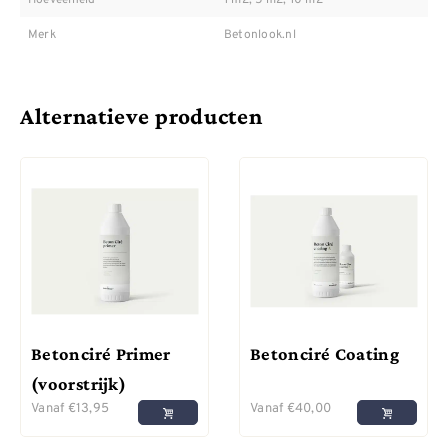
Merk
Betonlook.nl
Alternatieve producten
Betonciré Primer
Betonciré Coating
(voorstrijk)
Vanaf
€
13,95
Vanaf
€
40,00