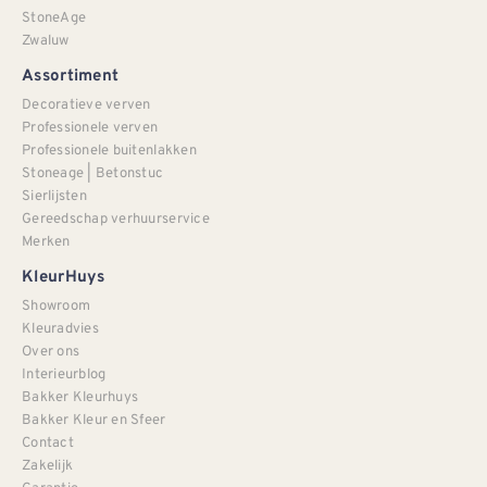
StoneAge
Zwaluw
Assortiment
Decoratieve verven
Professionele verven
Professionele buitenlakken
Stoneage | Betonstuc
Sierlijsten
Gereedschap verhuurservice
Merken
KleurHuys
Showroom
Kleuradvies
Over ons
Interieurblog
Bakker Kleurhuys
Bakker Kleur en Sfeer
Contact
Zakelijk