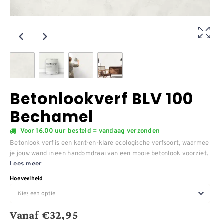
Betonlookverf BLV 100
Bechamel
Voor 16.00 uur besteld = vandaag verzonden
Betonlook verf is een kant-en-klare ecologische verfsoort, waarmee
je jouw wand in een handomdraai van een mooie betonlook voorziet.
Lees meer
Hoeveelheid
Vanaf
€
32,95