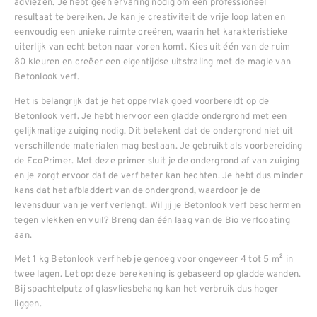
adviezen. Je hebt geen ervaring nodig om een professioneel
resultaat te bereiken. Je kan je creativiteit de vrije loop laten en
eenvoudig een unieke ruimte creëren, waarin het karakteristieke
uiterlijk van echt beton naar voren komt. Kies uit één van de ruim
80 kleuren en creëer een eigentijdse uitstraling met de magie van
Betonlook verf.
Het is belangrijk dat je het oppervlak goed voorbereidt op de
Betonlook verf. Je hebt hiervoor een gladde ondergrond met een
gelijkmatige zuiging nodig. Dit betekent dat de ondergrond niet uit
verschillende materialen mag bestaan. Je gebruikt als voorbereiding
de EcoPrimer. Met deze primer sluit je de ondergrond af van zuiging
en je zorgt ervoor dat de verf beter kan hechten. Je hebt dus minder
kans dat het afbladdert van de ondergrond, waardoor je de
levensduur van je verf verlengt. Wil jij je Betonlook verf beschermen
tegen vlekken en vuil? Breng dan één laag van de Bio verfcoating
aan.
Met 1 kg Betonlook verf heb je genoeg voor ongeveer 4 tot 5 m² in
twee lagen. Let op: deze berekening is gebaseerd op gladde wanden.
Bij spachtelputz of glasvliesbehang kan het verbruik dus hoger
liggen.