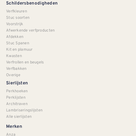
Schildersbenodigheden
Verfkleuren
Stuc soorten
Voorstrijk
Afwerkende verfproducten
Afdekken
Stuc Spanen
Kit en plamuur
Kwasten
Verfrollen en beugels
Verfbakken
Overige
Sierlijsten
Perkhoeken
Perklijsten
Architraven
Lambriseringslijsten
Alle sierlijsten
Merken
Anza