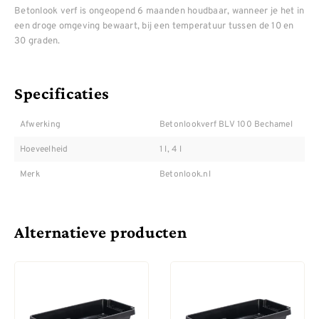
Betonlook verf is ongeopend 6 maanden houdbaar, wanneer je het in
een droge omgeving bewaart, bij een temperatuur tussen de 10 en
30 graden.
Specificaties
Afwerking
Betonlookverf BLV 100 Bechamel
Hoeveelheid
1 l, 4 l
Merk
Betonlook.nl
Alternatieve producten