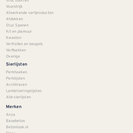
Stuc soorten
Voorstrijk
Afwerkende verfproducten
Afdekken
Stuc Spanen
Kit en plamuur
Kwasten
Verfrollen en beugels
Verfbakken
Overige
Sierlijsten
Perkhoeken
Perklijsten
Architraven
Lambriseringslijsten
Alle sierlijsten
Merken
Anza
Basebeton
Betonlook.nl