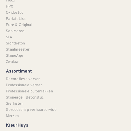
Flocx
HPX
Oxidestuc
Parfait Liss
Pure & Original
San Marco
SIA
Sichtbeton
Staalmeester
StoneAge
Zwaluw
Assortiment
Decoratieve verven
Professionele verven
Professionele buitenlakken
Stoneage | Betonstuc
Sierlijsten
Gereedschap verhuurservice
Merken
KleurHuys