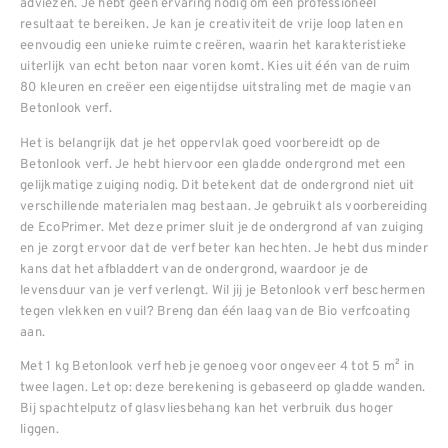
adviezen. Je hebt geen ervaring nodig om een professioneel
resultaat te bereiken. Je kan je creativiteit de vrije loop laten en
eenvoudig een unieke ruimte creëren, waarin het karakteristieke
uiterlijk van echt beton naar voren komt. Kies uit één van de ruim
80 kleuren en creëer een eigentijdse uitstraling met de magie van
Betonlook verf.
Het is belangrijk dat je het oppervlak goed voorbereidt op de
Betonlook verf. Je hebt hiervoor een gladde ondergrond met een
gelijkmatige zuiging nodig. Dit betekent dat de ondergrond niet uit
verschillende materialen mag bestaan. Je gebruikt als voorbereiding
de EcoPrimer. Met deze primer sluit je de ondergrond af van zuiging
en je zorgt ervoor dat de verf beter kan hechten. Je hebt dus minder
kans dat het afbladdert van de ondergrond, waardoor je de
levensduur van je verf verlengt. Wil jij je Betonlook verf beschermen
tegen vlekken en vuil? Breng dan één laag van de Bio verfcoating
aan.
Met 1 kg Betonlook verf heb je genoeg voor ongeveer 4 tot 5 m² in
twee lagen. Let op: deze berekening is gebaseerd op gladde wanden.
Bij spachtelputz of glasvliesbehang kan het verbruik dus hoger
liggen.