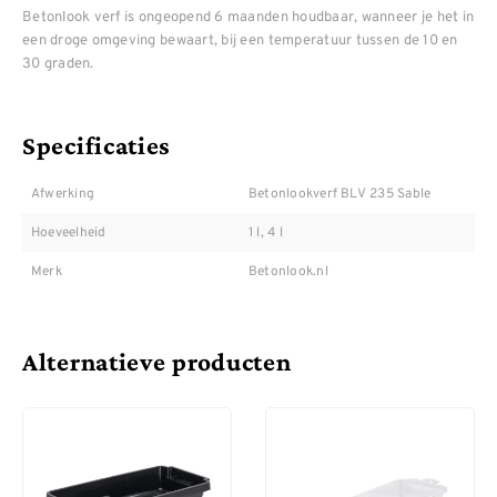
Betonlook verf is ongeopend 6 maanden houdbaar, wanneer je het in
een droge omgeving bewaart, bij een temperatuur tussen de 10 en
30 graden.
Specificaties
Afwerking
Betonlookverf BLV 235 Sable
Hoeveelheid
1 l, 4 l
Merk
Betonlook.nl
Alternatieve producten