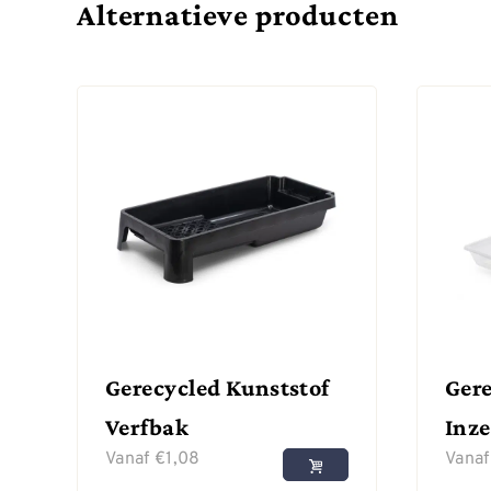
Alternatieve producten
Gerecycled Kunststof
Gere
Verfbak
Inze
Vanaf
€
1,08
Vana