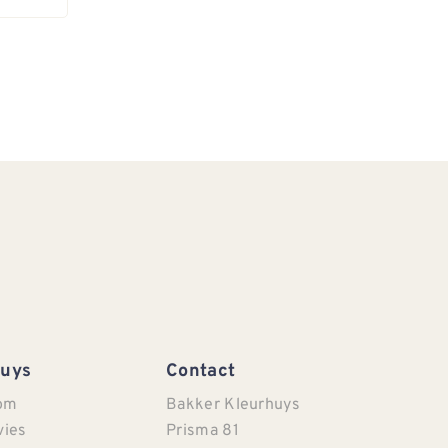
Huys
Contact
om
Bakker Kleurhuys
vies
Prisma 81