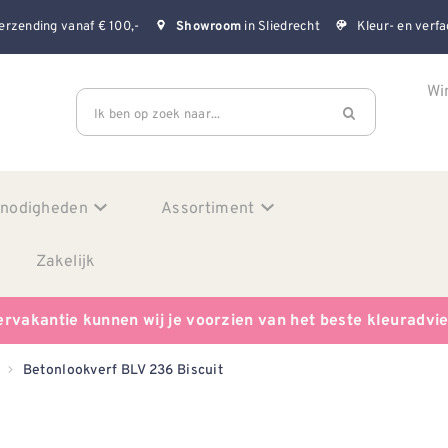
erzending vanaf € 100,-
in Sliedrecht
Kleur- en verfa
Showroom
Wi
Ik ben op zoek naar...
enodigheden
Assortiment
Zakelijk
ervakantie kunnen wij je voorzien van het beste kleuradvi
Betonlookverf BLV 236 Biscuit