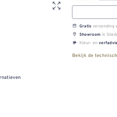
verzending v
Gratis
in Slied
Showroom
Kleur- en
verfadvi
Bekijk de technisc
rnatieven