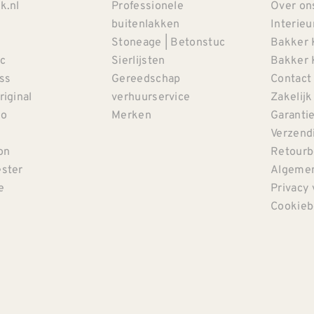
k.nl
Professionele
Over on
buitenlakken
Interieu
Stoneage | Betonstuc
Bakker 
c
Sierlijsten
Bakker 
iss
Gereedschap
Contact
riginal
verhuurservice
Zakelijk
co
Merken
Garanti
Verzendi
on
Retourb
ster
Algemen
e
Privacy 
Cookieb