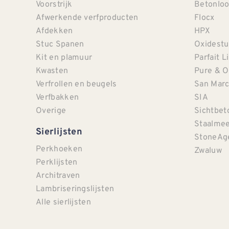
Voorstrijk
Betonloo
Afwerkende verfproducten
Flocx
Afdekken
HPX
Stuc Spanen
Oxidestu
Kit en plamuur
Parfait L
Kwasten
Pure & O
Verfrollen en beugels
San Mar
Verfbakken
SIA
Overige
Sichtbet
Staalmee
Sierlijsten
StoneAg
Perkhoeken
Zwaluw
Perklijsten
Architraven
Lambriseringslijsten
Alle sierlijsten