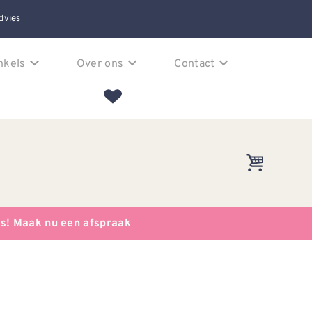
dvies
nkels
Over ons
Contact
es! Maak nu een afspraak