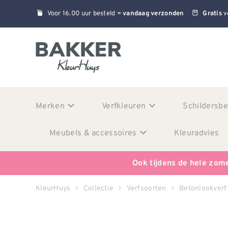
Voor 16.00 uur besteld =
v
vandaag verzonden
Gratis
Merken
Verfkleuren
Schildersb
Meubels & accessoires
Kleuradvies
Ook tijdens de hele zom
KleurHuys
Collectie
Verfsoorten
Betonlookverf