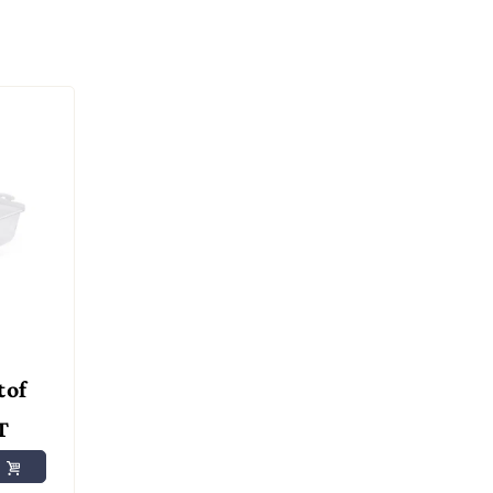
tof
T