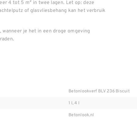
er 4 tot 5 m² in twee lagen. Let op: deze
chtelputz of glasvliesbehang kan het verbruik
 wanneer je het in een droge omgeving
graden.
Betonlookverf BLV 236 Biscuit
1 l, 4 l
Betonlook.nl