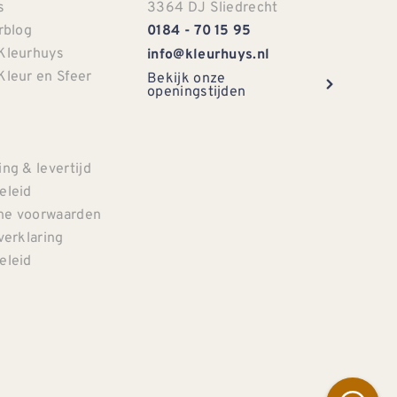
s
3364 DJ Sliedrecht
rblog
0184 - 70 15 95
Kleurhuys
info@kleurhuys.nl
Kleur en Sfeer
Bekijk onze
openingstijden
e
ng & levertijd
eleid
e voorwaarden
verklaring
eleid