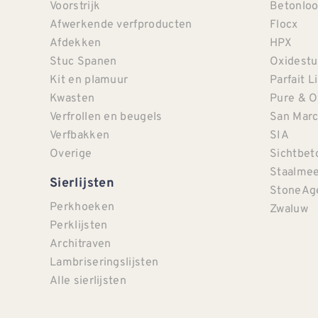
Voorstrijk
Betonloo
Afwerkende verfproducten
Flocx
Afdekken
HPX
Stuc Spanen
Oxidestu
Kit en plamuur
Parfait L
Kwasten
Pure & O
Verfrollen en beugels
San Mar
Verfbakken
SIA
Overige
Sichtbet
Staalmee
Sierlijsten
StoneAg
Perkhoeken
Zwaluw
Perklijsten
Architraven
Lambriseringslijsten
Alle sierlijsten