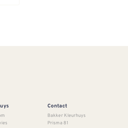
Huys
Contact
om
Bakker Kleurhuys
vies
Prisma 81