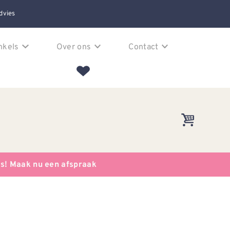
dvies
nkels
Over ons
Contact
es! Maak nu een afspraak