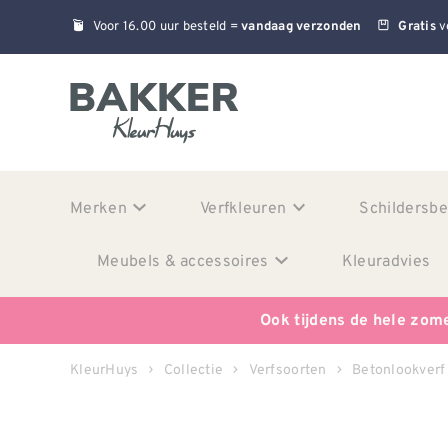
Voor 16.00 uur besteld =
v
vandaag verzonden
Gratis
Merken
Verfkleuren
Schildersb
Meubels & accessoires
Kleuradvies
Ook tijdens de hele zom
KleurHuys
Collectie
Verfsoorten
Betonlookverf