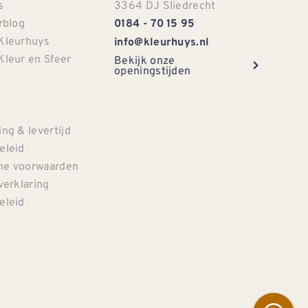
s
3364 DJ Sliedrecht
rblog
0184 - 70 15 95
Kleurhuys
info@kleurhuys.nl
Kleur en Sfeer
Bekijk onze
openingstijden
e
ng & levertijd
eleid
e voorwaarden
verklaring
eleid