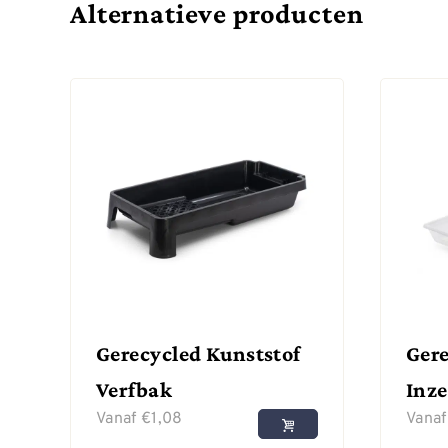
Alternatieve producten
Gerecycled Kunststof
Gere
Verfbak
Inze
Vanaf
€
1,08
Vana