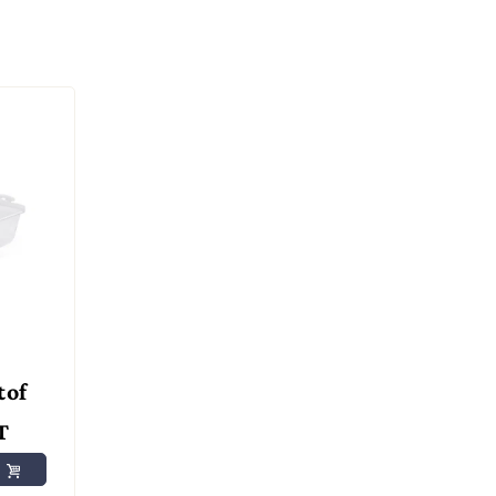
tof
T