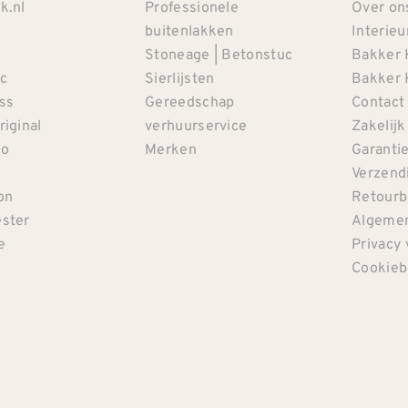
k.nl
Professionele
Over on
buitenlakken
Interieu
Stoneage | Betonstuc
Bakker 
c
Sierlijsten
Bakker 
iss
Gereedschap
Contact
riginal
verhuurservice
Zakelijk
co
Merken
Garanti
Verzendi
on
Retourb
ster
Algemen
e
Privacy 
Cookieb