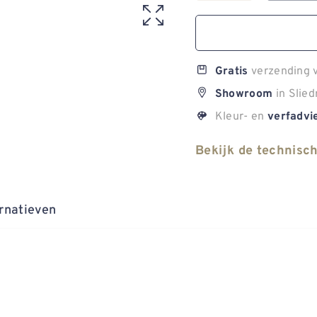
verzending v
Gratis
in Slied
Showroom
Kleur- en
verfadvi
Bekijk de technisc
rnatieven