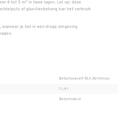
er 4 tot 5 m² in twee lagen. Let op: deze
chtelputz of glasvliesbehang kan het verbruik
 wanneer je het in een droge omgeving
graden.
Betonlookverf BLV 361 Amour
1 l, 4 l
Betonlook.nl