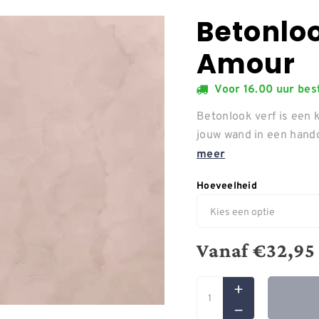
Betonloo
Amour
Voor 16.00 uur be
Betonlook verf is een 
jouw wand in een hand
meer
Hoeveelheid
Vanaf
€
32,95