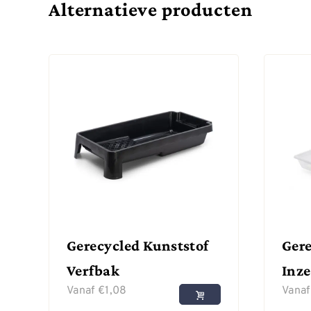
Alternatieve producten
Gerecycled Kunststof
Gere
Verfbak
Inze
Vanaf
€
1,08
Vana