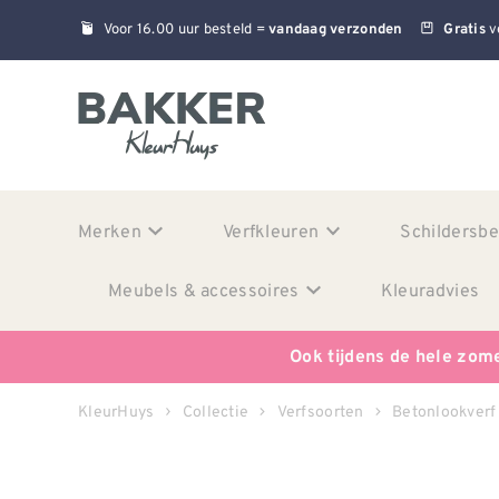
Voor 16.00 uur besteld =
v
vandaag verzonden
Gratis
Merken
Verfkleuren
Schildersb
Meubels & accessoires
Kleuradvies
Ook tijdens de hele zom
KleurHuys
Collectie
Verfsoorten
Betonlookverf