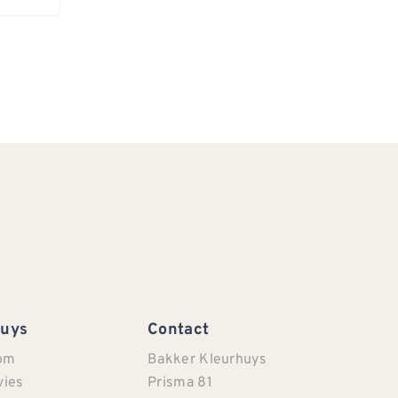
Huys
Contact
om
Bakker Kleurhuys
vies
Prisma 81