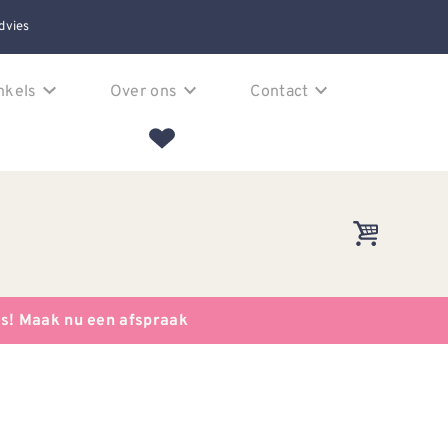
dvies
nkels
Over ons
Contact
es! Maak nu een afspraak