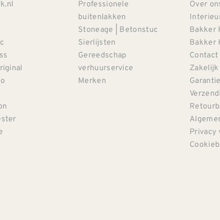
k.nl
Professionele
Over on
buitenlakken
Interieu
Stoneage | Betonstuc
Bakker 
c
Sierlijsten
Bakker 
iss
Gereedschap
Contact
riginal
verhuurservice
Zakelijk
co
Merken
Garanti
Verzendi
on
Retourb
ster
Algemen
e
Privacy 
Cookieb