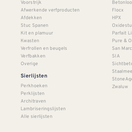
Voorstrijk
Betonloo
Afwerkende verfproducten
Flocx
Afdekken
HPX
Stuc Spanen
Oxidestu
Kit en plamuur
Parfait L
Kwasten
Pure & O
Verfrollen en beugels
San Mar
Verfbakken
SIA
Overige
Sichtbet
Staalmee
Sierlijsten
StoneAg
Perkhoeken
Zwaluw
Perklijsten
Architraven
Lambriseringslijsten
Alle sierlijsten