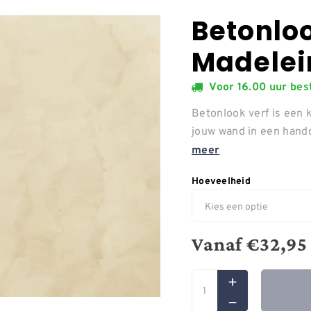
Betonlo
Madelei
Voor 16.00 uur be
Betonlook verf is een 
jouw wand in een hand
meer
Hoeveelheid
Vanaf
€
32,95