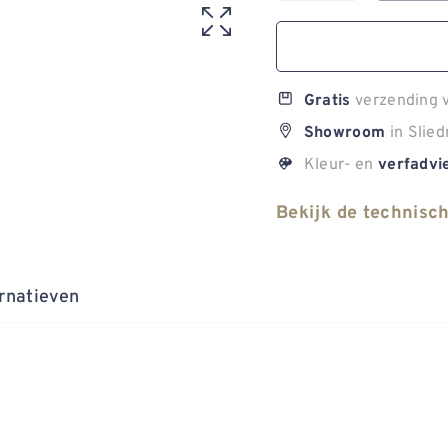
verzending v
Gratis
in Slied
Showroom
Kleur- en
verfadvi
Bekijk de technisc
rnatieven