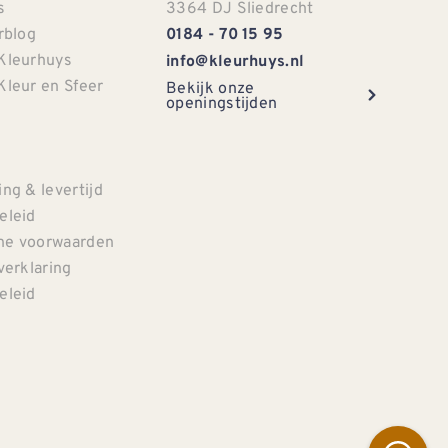
s
3364 DJ Sliedrecht
rblog
0184 - 70 15 95
Kleurhuys
info@kleurhuys.nl
Kleur en Sfeer
Bekijk onze
openingstijden
e
ng & levertijd
eleid
e voorwaarden
verklaring
eleid