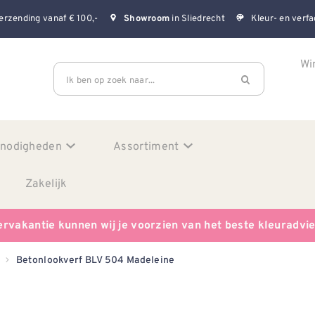
erzending vanaf € 100,-
in Sliedrecht
Kleur- en verfa
Showroom
Wi
Ik ben op zoek naar...
enodigheden
Assortiment
Zakelijk
ervakantie kunnen wij je voorzien van het beste kleuradvi
Betonlookverf BLV 504 Madeleine