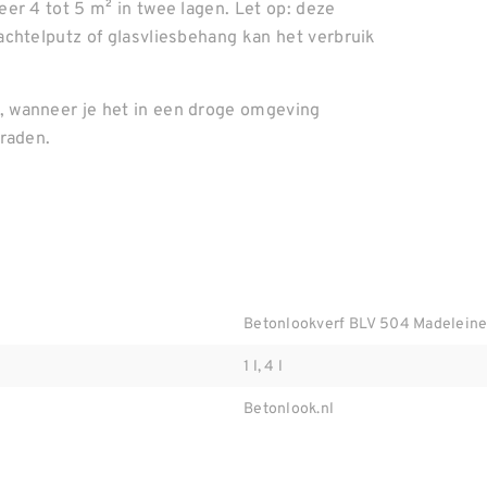
er 4 tot 5 m² in twee lagen. Let op: deze
chtelputz of glasvliesbehang kan het verbruik
 wanneer je het in een droge omgeving
graden.
Betonlookverf BLV 504 Madelein
1 l, 4 l
Betonlook.nl