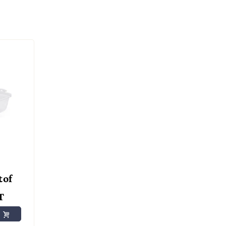
tof
T