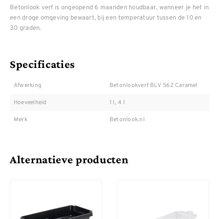
Betonlook verf is ongeopend 6 maanden houdbaar, wanneer je het in
een droge omgeving bewaart, bij een temperatuur tussen de 10 en
30 graden.
Specificaties
Afwerking
Betonlookverf BLV 562 Caramel
Hoeveelheid
1 l, 4 l
Merk
Betonlook.nl
Alternatieve producten