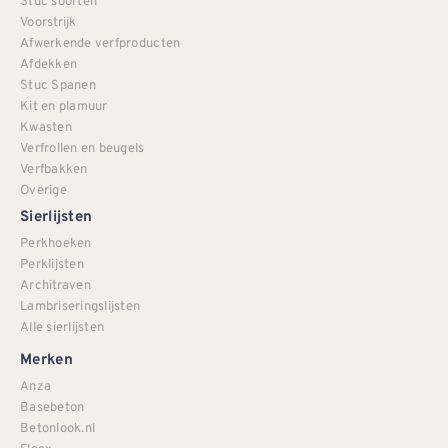
Stuc soorten
Voorstrijk
Afwerkende verfproducten
Afdekken
Stuc Spanen
Kit en plamuur
Kwasten
Verfrollen en beugels
Verfbakken
Overige
Sierlijsten
Perkhoeken
Perklijsten
Architraven
Lambriseringslijsten
Alle sierlijsten
Merken
Anza
Basebeton
Betonlook.nl