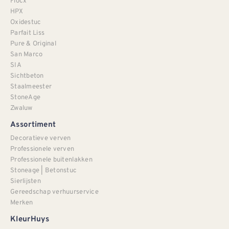
Flocx
HPX
Oxidestuc
Parfait Liss
Pure & Original
San Marco
SIA
Sichtbeton
Staalmeester
StoneAge
Zwaluw
Assortiment
Decoratieve verven
Professionele verven
Professionele buitenlakken
Stoneage | Betonstuc
Sierlijsten
Gereedschap verhuurservice
Merken
KleurHuys