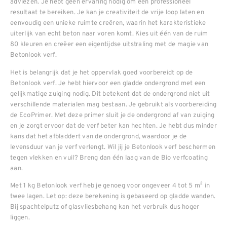
adviezen. Je hebt geen ervaring nodig om een professioneel
resultaat te bereiken. Je kan je creativiteit de vrije loop laten en
eenvoudig een unieke ruimte creëren, waarin het karakteristieke
uiterlijk van echt beton naar voren komt. Kies uit één van de ruim
80 kleuren en creëer een eigentijdse uitstraling met de magie van
Betonlook verf.
Het is belangrijk dat je het oppervlak goed voorbereidt op de
Betonlook verf. Je hebt hiervoor een gladde ondergrond met een
gelijkmatige zuiging nodig. Dit betekent dat de ondergrond niet uit
verschillende materialen mag bestaan. Je gebruikt als voorbereiding
de EcoPrimer. Met deze primer sluit je de ondergrond af van zuiging
en je zorgt ervoor dat de verf beter kan hechten. Je hebt dus minder
kans dat het afbladdert van de ondergrond, waardoor je de
levensduur van je verf verlengt. Wil jij je Betonlook verf beschermen
tegen vlekken en vuil? Breng dan één laag van de Bio verfcoating
aan.
Met 1 kg Betonlook verf heb je genoeg voor ongeveer 4 tot 5 m² in
twee lagen. Let op: deze berekening is gebaseerd op gladde wanden.
Bij spachtelputz of glasvliesbehang kan het verbruik dus hoger
liggen.