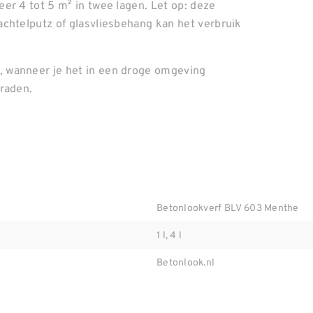
er 4 tot 5 m² in twee lagen. Let op: deze
chtelputz of glasvliesbehang kan het verbruik
 wanneer je het in een droge omgeving
graden.
Betonlookverf BLV 603 Menthe
1 l, 4 l
Betonlook.nl