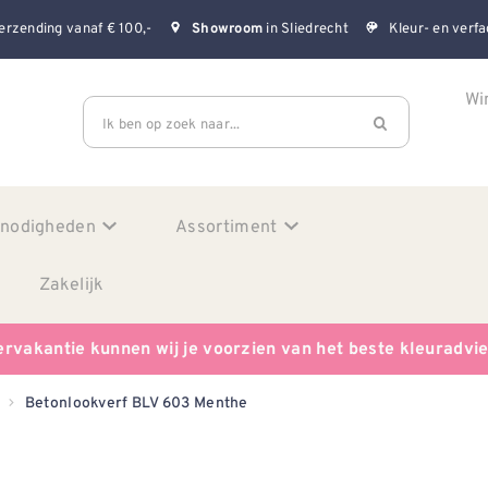
erzending vanaf € 100,-
in Sliedrecht
Kleur- en verfa
Showroom
Wi
Ik ben op zoek naar...
enodigheden
Assortiment
Zakelijk
ervakantie kunnen wij je voorzien van het beste kleuradvi
Betonlookverf BLV 603 Menthe