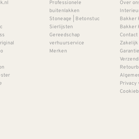
k.nl
Professionele
Over on
buitenlakken
Interieu
Stoneage | Betonstuc
Bakker 
c
Sierlijsten
Bakker 
iss
Gereedschap
Contact
riginal
verhuurservice
Zakelijk
co
Merken
Garanti
Verzendi
on
Retourb
ster
Algemen
e
Privacy 
Cookieb