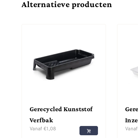
Alternatieve producten
Gerecycled Kunststof
Gere
Verfbak
Inze
Vanaf
€
1,08
Vana