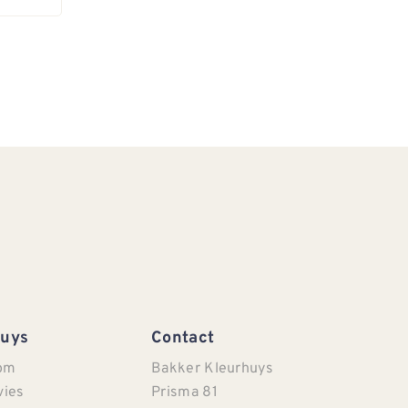
Huys
Contact
om
Bakker Kleurhuys
vies
Prisma 81