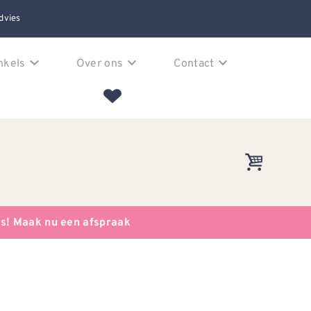
dvies
nkels
Over ons
Contact
es! Maak nu een afspraak