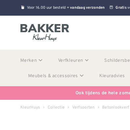
Voor 16.00 uur besteld =
v
vandaag verzonden
Gratis
Merken
Verfkleuren
Schildersb
Meubels & accessoires
Kleuradvies
Ook tijdens de hele zom
KleurHuys
Collectie
Verfsoorten
Betonlookverf