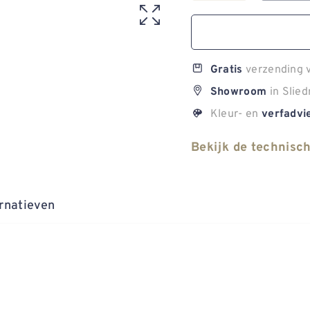
verzending v
Gratis
in Slied
Showroom
Kleur- en
verfadvi
Bekijk de technisc
rnatieven