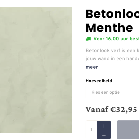
Betonlo
Menthe
Voor 16.00 uur be
Betonlook verf is een 
jouw wand in een hand
meer
Hoeveelheid
Vanaf
€
32,95