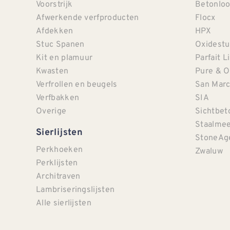
Voorstrijk
Betonloo
Afwerkende verfproducten
Flocx
Afdekken
HPX
Stuc Spanen
Oxidestu
Kit en plamuur
Parfait L
Kwasten
Pure & O
Verfrollen en beugels
San Mar
Verfbakken
SIA
Overige
Sichtbet
Staalmee
Sierlijsten
StoneAg
Perkhoeken
Zwaluw
Perklijsten
Architraven
Lambriseringslijsten
Alle sierlijsten