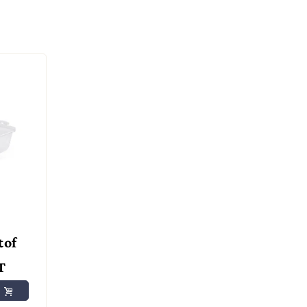
tof
T