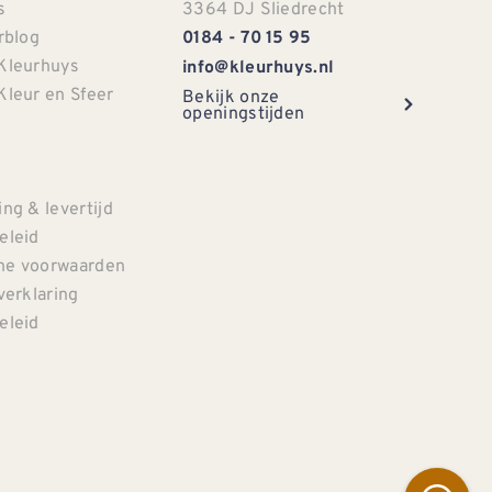
s
3364 DJ Sliedrecht
rblog
0184 - 70 15 95
Kleurhuys
info@kleurhuys.nl
Kleur en Sfeer
Bekijk onze
openingstijden
e
ng & levertijd
eleid
e voorwaarden
verklaring
eleid