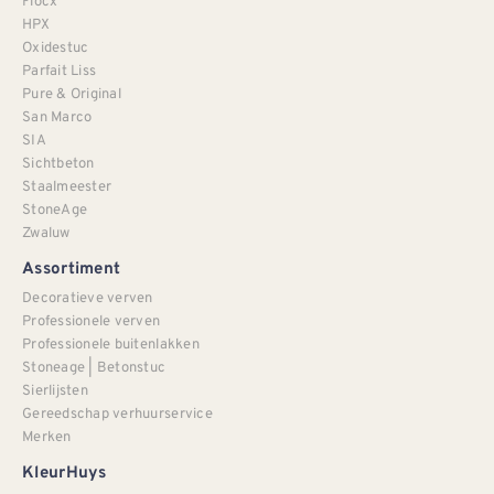
Flocx
HPX
Oxidestuc
Parfait Liss
Pure & Original
San Marco
SIA
Sichtbeton
Staalmeester
StoneAge
Zwaluw
Assortiment
Decoratieve verven
Professionele verven
Professionele buitenlakken
Stoneage | Betonstuc
Sierlijsten
Gereedschap verhuurservice
Merken
KleurHuys