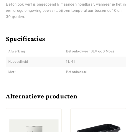
Betonlook verf is ongeopend 6 maanden houdbaar, wanneer je het in
een droge omgeving bewaart, bij een temperatuur tussen de 10 en
30 graden.
Specificaties
Afwerking
Betonlookverf BLV 660 Moss
Hoeveelheid
1 l, 4 l
Merk
Betonlook.nl
Alternatieve producten