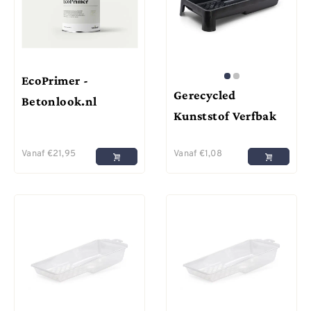
EcoPrimer -
Gerecycled
Betonlook.nl
Kunststof Verfbak
Vanaf
€
21,95
Vanaf
€
1,08