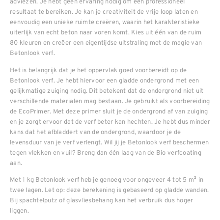
adviezen. Je hebt geen ervaring nodig om een professioneel
resultaat te bereiken. Je kan je creativiteit de vrije loop laten en
eenvoudig een unieke ruimte creëren, waarin het karakteristieke
uiterlijk van echt beton naar voren komt. Kies uit één van de ruim
80 kleuren en creëer een eigentijdse uitstraling met de magie van
Betonlook verf.
Het is belangrijk dat je het oppervlak goed voorbereidt op de
Betonlook verf. Je hebt hiervoor een gladde ondergrond met een
gelijkmatige zuiging nodig. Dit betekent dat de ondergrond niet uit
verschillende materialen mag bestaan. Je gebruikt als voorbereiding
de EcoPrimer. Met deze primer sluit je de ondergrond af van zuiging
en je zorgt ervoor dat de verf beter kan hechten. Je hebt dus minder
kans dat het afbladdert van de ondergrond, waardoor je de
levensduur van je verf verlengt. Wil jij je Betonlook verf beschermen
tegen vlekken en vuil? Breng dan één laag van de Bio verfcoating
aan.
Met 1 kg Betonlook verf heb je genoeg voor ongeveer 4 tot 5 m² in
twee lagen. Let op: deze berekening is gebaseerd op gladde wanden.
Bij spachtelputz of glasvliesbehang kan het verbruik dus hoger
liggen.