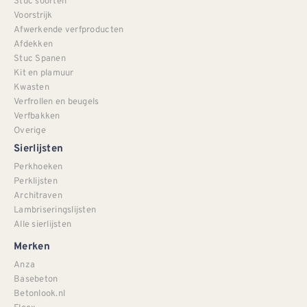
Stuc soorten
Voorstrijk
Afwerkende verfproducten
Afdekken
Stuc Spanen
Kit en plamuur
Kwasten
Verfrollen en beugels
Verfbakken
Overige
Sierlijsten
Perkhoeken
Perklijsten
Architraven
Lambriseringslijsten
Alle sierlijsten
Merken
Anza
Basebeton
Betonlook.nl