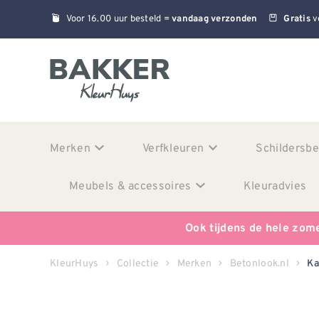
Voor 16.00 uur besteld =
v
vandaag verzonden
Gratis
Merken
Verfkleuren
Schildersb
Meubels & accessoires
Kleuradvies
Ook tijdens de hele zom
KleurHuys
Collectie
Merken
Betonlook.nl
Ka