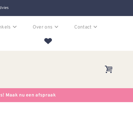
dvies
nkels
Over ons
Contact
es! Maak nu een afspraak