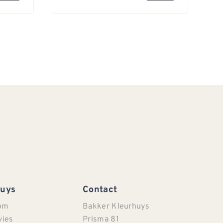
Huys
Contact
om
Bakker Kleurhuys
vies
Prisma 81