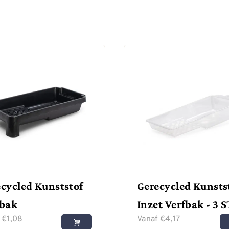
cycled Kunststof
Gerecycled Kunsts
fbak
Inzet Verfbak - 3 S
f
€
1,08
Vanaf
€
4,17