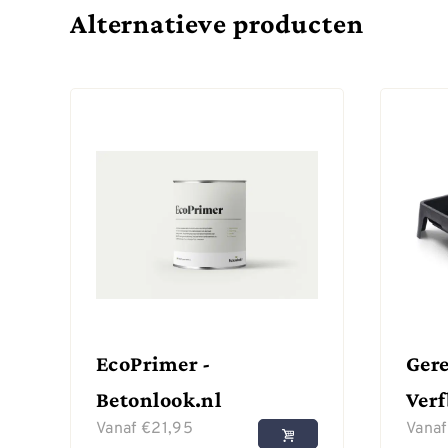
Alternatieve producten
EcoPrimer -
Gere
Betonlook.nl
Ver
Vanaf
€
21,95
Vana