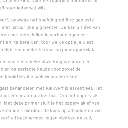
 Of je nu kiest voor een subtiele natuurtint of
ft voor ieder wat wils.
verf, vanwege het hoofdingrediënt: gebluste
 met natuurlijke pigmenten. Je kan uit één van
teren met verschillende verhoudingen en
t(en) te bereiken. Voor welke optie je kiest,
melijk een unieke textuur op jouw oppervlak.
eëren van een unieke afwerking op muren en
hip en de perfecte keuze voor zowel de
en karaktervolle look willen bereiken.
gaat behandelen met Kalkverf is essentieel. Het
at uit één materiaal bestaat. Om het oppervlak
. Met deze primer sluit je het oppervlak af van
e vermindert hierdoor de kans op afbladderen van
lkverf wil beschermen tegen vlekken en vuil,