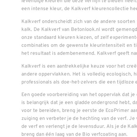
levendige kleuren die deze verflijn te bieden heeft.
een intense kleur, de Kalkverf kleurencollectie hee
Kalkverf onderscheidt zich van de andere soorten 
kalk. De Kalkverf van Betonlook.nl wordt gemengd
onze standaard kleuren kiezen, of zelf experimen
combinaties om de gewenste kleurintensiteit en tin
het resultaat is adembenemend. Kalkverf geeft na
Kalkverf is een aantrekkelijke keuze voor het cr
andere oppervlakken. Het is volledig ecologisch, 
professionals als doe-het-zelvers die een tijdloze 
Een goede voorbereiding van het oppervlak dat je 
is belangrijk dat je een gladde ondergrond hebt, d
voor te bereiden, breng je eerste de EcoPrimer aan
zuiging en verbeter je de hechting van de verf. J
de verf en verlengt je de levensduur. Als je de Ka
breng dan één laag van de Bio verfcoating aan.