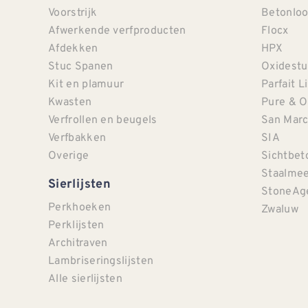
Voorstrijk
Betonloo
Afwerkende verfproducten
Flocx
Afdekken
HPX
Stuc Spanen
Oxidestu
Kit en plamuur
Parfait L
Kwasten
Pure & O
Verfrollen en beugels
San Mar
Verfbakken
SIA
Overige
Sichtbet
Staalmee
Sierlijsten
StoneAg
Perkhoeken
Zwaluw
Perklijsten
Architraven
Lambriseringslijsten
Alle sierlijsten