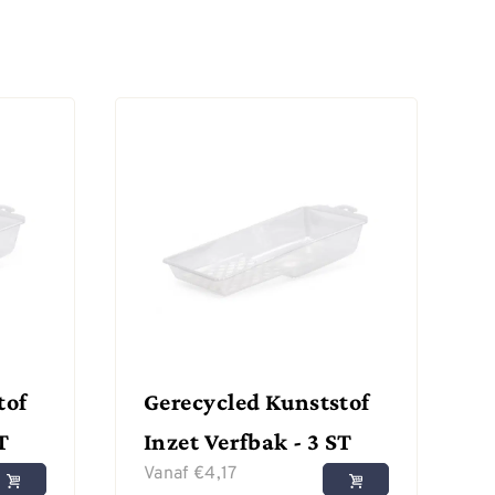
tof
Gerecycled Kunststof
T
Inzet Verfbak - 3 ST
Vanaf
€
4,17