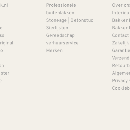
k.nl
Professionele
Over on
buitenlakken
Interieu
Stoneage | Betonstuc
Bakker 
c
Sierlijsten
Bakker 
iss
Gereedschap
Contact
riginal
verhuurservice
Zakelijk
co
Merken
Garanti
Verzendi
on
Retourb
ster
Algemen
e
Privacy 
Cookieb