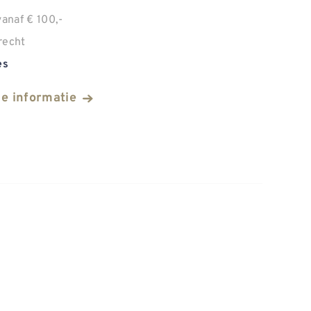
anaf € 100,-
recht
es
he informatie