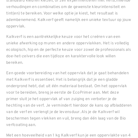
standaard kleuren kiezen, of zelf experimenteren met verschillende
verhoudingen en combinaties om de gewenste kleurintensiteit en
tint(en) te bereiken. Voor welke optie je kiest, het resultaat is
adembenemend. Kalkverf geeft namelijk een unieke textuur op jouw
oppervlak.
Kalkverf is een aantrekkelijke keuze voor het creëren van een
unieke afwerking op muren en andere oppervlakken. Het is volledig
ecologisch, hip en de perfecte keuze voor zowel de professionals als
doe-het-zelvers die een tijdloze en karaktervolle look willen
bereiken.
Een goede voorbereiding van het oppervlak dat je gaat behandelen
met Kalkverf is essentieel. Het is belangrijk dat je een gladde
ondergrond hebt, dat uit één materiaal bestaat. Om het oppervlak
voor te bereiden, breng je eerste de EcoPrimer aan. Met deze
primer sluit je het oppervlak af van zuiging en verbeter je de
hechting van de verf. Je vermindert hierdoor de kans op afbladderen
van de verf en verlengt je de levensduur. Als je de Kalkverf wil
beschermen tegen vlekken en vuil, breng dan één laag van de Bio
verfcoating aan.
Met een hoeveelheid van 1 kg Kalkverf kun je een oppervlakte van 4