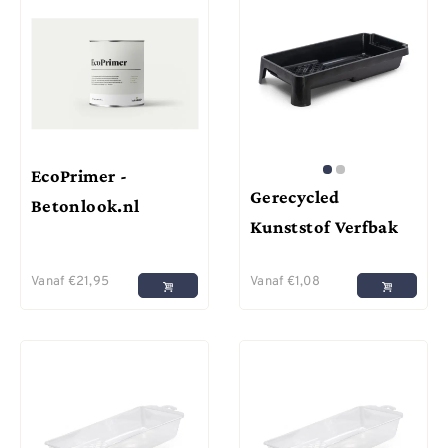
EcoPrimer -
Gerecycled
Betonlook.nl
Kunststof Verfbak
Vanaf
€
21,95
Vanaf
€
1,08