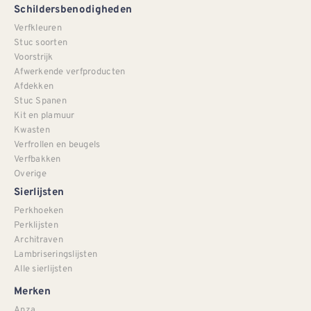
Schildersbenodigheden
Verfkleuren
Stuc soorten
Voorstrijk
Afwerkende verfproducten
Afdekken
Stuc Spanen
Kit en plamuur
Kwasten
Verfrollen en beugels
Verfbakken
Overige
Sierlijsten
Perkhoeken
Perklijsten
Architraven
Lambriseringslijsten
Alle sierlijsten
Merken
Anza