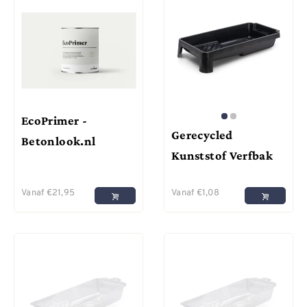
EcoPrimer -
Gerecycled
Betonlook.nl
Kunststof Verfbak
Vanaf
€
21,95
Vanaf
€
1,08