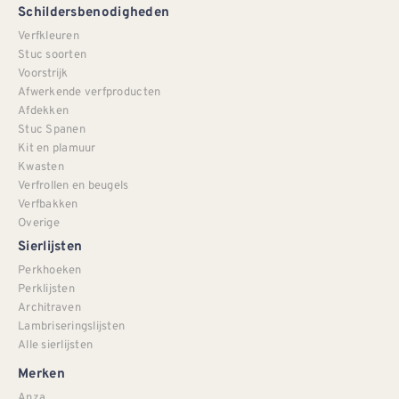
Schildersbenodigheden
Verfkleuren
Stuc soorten
Voorstrijk
Afwerkende verfproducten
Afdekken
Stuc Spanen
Kit en plamuur
Kwasten
Verfrollen en beugels
Verfbakken
Overige
Sierlijsten
Perkhoeken
Perklijsten
Architraven
Lambriseringslijsten
Alle sierlijsten
Merken
Anza