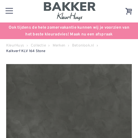
Ook tijdens de hele zomervakantie kunnen wij je voorzien van
het beste kleuradvies! Maak nu een afspraak
KleurHuys
Collectie
Merken
Betonlook.nl
Kalkverf KLV 164 Stone