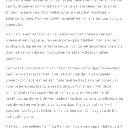
standaard kleuren kiezen, of zelf experimenteren met verschillende
verhoudingen en combinaties om de gewenste kleurintensiteit en
tint(en) te bereiken. Voor welke optie je kiest, het resultaat is
adembenemend. Kalkverf geeft namelijk een unieke textuur op jouw
oppervlak.
Kalkverf is een aantrekkelijke keuze voor het creëren van een
unieke afwerking op muren en andere oppervlakken. Het is volledig
ecologisch, hip en de perfecte keuze voor zowel de professionals als
doe-het-zelvers die een tijdloze en karaktervolle look willen
bereiken.
Een goede voorbereiding van het oppervlak dat je gaat behandelen
met Kalkverf is essentieel. Het is belangrijk dat je een gladde
ondergrond hebt, dat uit één materiaal bestaat. Om het oppervlak
voor te bereiden, breng je eerste de EcoPrimer aan. Met deze
primer sluit je het oppervlak af van zuiging en verbeter je de
hechting van de verf. Je vermindert hierdoor de kans op afbladderen
van de verf en verlengt je de levensduur. Als je de Kalkverf wil
beschermen tegen vlekken en vuil, breng dan één laag van de Bio
verfcoating aan.
Met een hoeveelheid van 1 kg Kalkverf kun je een oppervlakte van 4