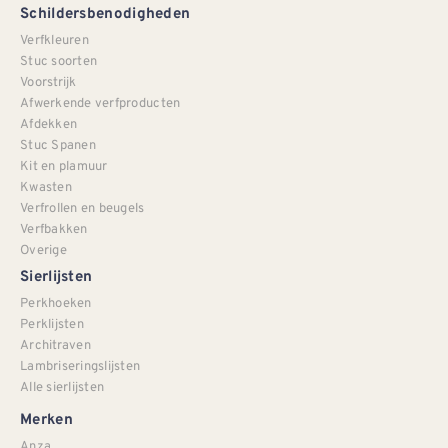
Schildersbenodigheden
Verfkleuren
Stuc soorten
Voorstrijk
Afwerkende verfproducten
Afdekken
Stuc Spanen
Kit en plamuur
Kwasten
Verfrollen en beugels
Verfbakken
Overige
Sierlijsten
Perkhoeken
Perklijsten
Architraven
Lambriseringslijsten
Alle sierlijsten
Merken
Anza