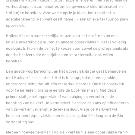
standaard kleuren kiezen, of zelf experimenteren met verschillende
verhoudingen en combinaties om de gewenste kleurintensiteit en
tint(en) te bereiken. Voor welke optie je kiest, het resultaat is
adembenemend. Kalkverf geeft namelijk een unieke textuur op jouw
oppervlak.
Kalkverf is een aantrekkelijke keuze voor het creëren van een
unieke afwerking op muren en andere oppervlakken. Het is volledig
ecologisch, hip en de perfecte keuze voor zowel de professionals als
doe-het-zelvers die een tijdloze en karaktervolle look willen
bereiken.
Een goede voorbereiding van het oppervlak dat je gaat behandelen
met Kalkverf is essentieel. Het is belangrijk dat je een gladde
ondergrond hebt, dat uit één materiaal bestaat. Om het oppervlak
voor te bereiden, breng je eerste de EcoPrimer aan. Met deze
primer sluit je het oppervlak af van zuiging en verbeter je de
hechting van de verf. Je vermindert hierdoor de kans op afbladderen
van de verf en verlengt je de levensduur. Als je de Kalkverf wil
beschermen tegen vlekken en vuil, breng dan één laag van de Bio
verfcoating aan.
Met een hoeveelheid van 1 kg Kalkverf kun je een oppervlakte van 4