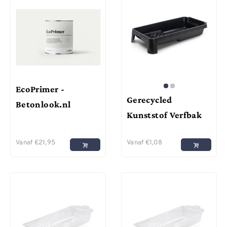
EcoPrimer -
Gerecycled
Betonlook.nl
Kunststof Verfbak
Vanaf
€
21,95
Vanaf
€
1,08