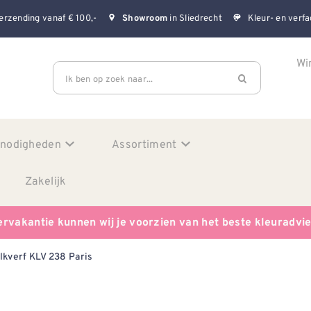
erzending vanaf € 100,-
in Sliedrecht
Kleur- en verfa
Showroom
Wi
Ik ben op zoek naar...
enodigheden
Assortiment
Zakelijk
ervakantie kunnen wij je voorzien van het beste kleuradvi
lkverf KLV 238 Paris