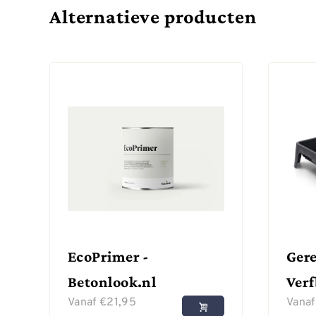
Alternatieve producten
EcoPrimer -
Gere
Betonlook.nl
Ver
Vanaf
€
21,95
Vana