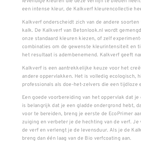
levendige kleuren die deze verflijn te bieden heeft.
een intense kleur, de Kalkverf kleurencollectie hee
Kalkverf onderscheidt zich van de andere soorten 
kalk. De Kalkverf van Betonlook.nl wordt gemengd
onze standaard kleuren kiezen, of zelf experimen
combinaties om de gewenste kleurintensiteit en tin
het resultaat is adembenemend. Kalkverf geeft na
Kalkverf is een aantrekkelijke keuze voor het cr
andere oppervlakken. Het is volledig ecologisch, 
professionals als doe-het-zelvers die een tijdloze 
Een goede voorbereiding van het oppervlak dat je 
is belangrijk dat je een gladde ondergrond hebt, d
voor te bereiden, breng je eerste de EcoPrimer aan
zuiging en verbeter je de hechting van de verf. J
de verf en verlengt je de levensduur. Als je de Ka
breng dan één laag van de Bio verfcoating aan.