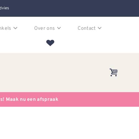
dvies
nkels
Over ons
Contact
es! Maak nu een afspraak