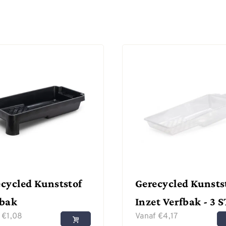
cycled Kunststof
Gerecycled Kunsts
fbak
Inzet Verfbak - 3 S
f
€
1,08
Vanaf
€
4,17