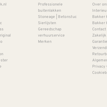
k.nl
Professionele
Over on
buitenlakken
Interieu
Stoneage | Betonstuc
Bakker 
c
Sierlijsten
Bakker 
iss
Gereedschap
Contact
riginal
verhuurservice
Zakelijk
co
Merken
Garanti
Verzendi
on
Retourb
ster
Algemen
e
Privacy 
Cookieb