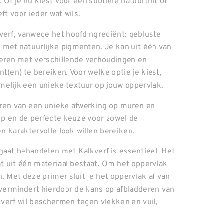
 Of je nu kiest voor een subtiele natuurtint of
ft voor ieder wat wils.
verf, vanwege het hoofdingrediënt: gebluste
 met natuurlijke pigmenten. Je kan uit één van
teren met verschillende verhoudingen en
t(en) te bereiken. Voor welke optie je kiest,
melijk een unieke textuur op jouw oppervlak.
eëren van een unieke afwerking op muren en
hip en de perfecte keuze voor zowel de
en karaktervolle look willen bereiken.
gaat behandelen met Kalkverf is essentieel. Het
at uit één materiaal bestaat. Om het oppervlak
. Met deze primer sluit je het oppervlak af van
e vermindert hierdoor de kans op afbladderen van
lkverf wil beschermen tegen vlekken en vuil,