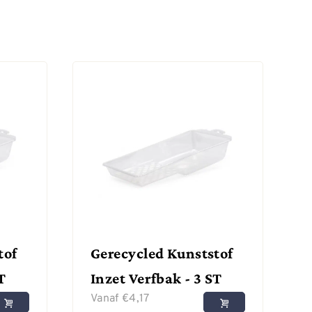
tof
Gerecycled Kunststof
T
Inzet Verfbak - 3 ST
Vanaf
€
4,17