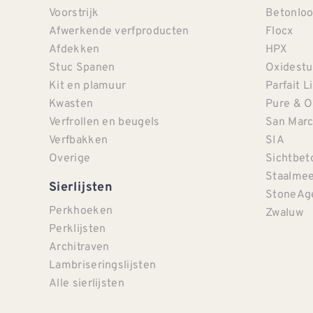
Voorstrijk
Betonloo
Afwerkende verfproducten
Flocx
Afdekken
HPX
Stuc Spanen
Oxidestu
Kit en plamuur
Parfait L
Kwasten
Pure & O
Verfrollen en beugels
San Mar
Verfbakken
SIA
Overige
Sichtbet
Staalmee
Sierlijsten
StoneAg
Perkhoeken
Zwaluw
Perklijsten
Architraven
Lambriseringslijsten
Alle sierlijsten