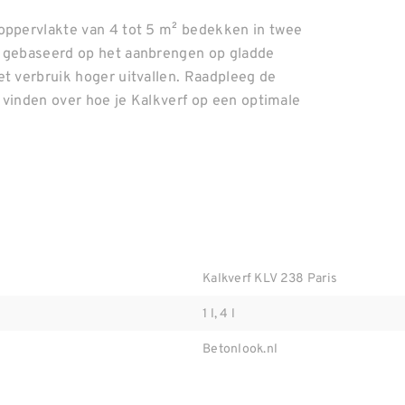
 oppervlakte van 4 tot 5 m² bedekken in twee
s gebaseerd op het aanbrengen op gladde
et verbruik hoger uitvallen. Raadpleeg de
n vinden over hoe je Kalkverf op een optimale
Kalkverf KLV 238 Paris
1 l, 4 l
Betonlook.nl