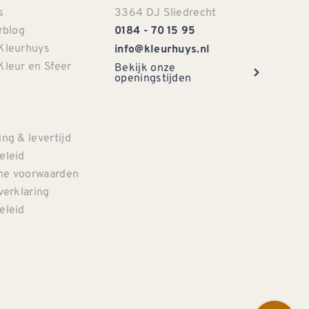
s
3364 DJ Sliedrecht
rblog
0184 - 70 15 95
Kleurhuys
info@kleurhuys.nl
Kleur en Sfeer
Bekijk onze
openingstijden
e
ng & levertijd
eleid
e voorwaarden
verklaring
eleid