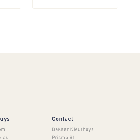
Huys
Contact
om
Bakker Kleurhuys
vies
Prisma 81