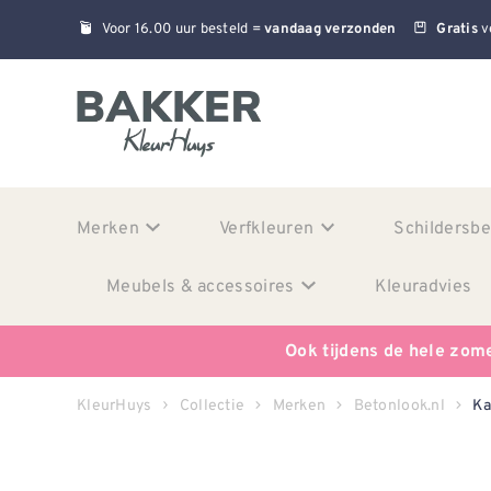
Voor 16.00 uur besteld =
v
vandaag verzonden
Gratis
Merken
Verfkleuren
Schildersb
Meubels & accessoires
Kleuradvies
Ook tijdens de hele zom
KleurHuys
Collectie
Merken
Betonlook.nl
Ka