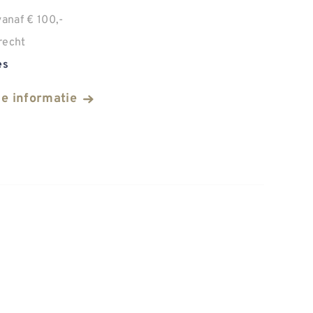
anaf € 100,-
recht
es
he informatie