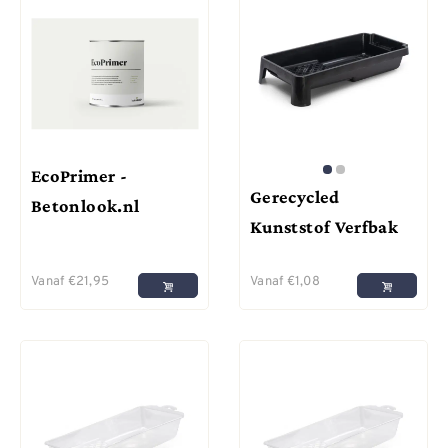
EcoPrimer -
Gerecycled
Betonlook.nl
Kunststof Verfbak
Vanaf
€
21,95
Vanaf
€
1,08