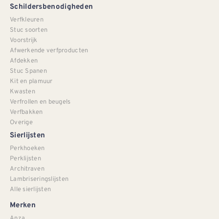
Schildersbenodigheden
Verfkleuren
Stuc soorten
Voorstrijk
Afwerkende verfproducten
Afdekken
Stuc Spanen
Kit en plamuur
Kwasten
Verfrollen en beugels
Verfbakken
Overige
Sierlijsten
Perkhoeken
Perklijsten
Architraven
Lambriseringslijsten
Alle sierlijsten
Merken
Anza