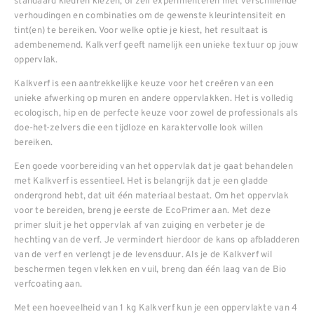
standaard kleuren kiezen, of zelf experimenteren met verschillende
verhoudingen en combinaties om de gewenste kleurintensiteit en
tint(en) te bereiken. Voor welke optie je kiest, het resultaat is
adembenemend. Kalkverf geeft namelijk een unieke textuur op jouw
oppervlak.
Kalkverf is een aantrekkelijke keuze voor het creëren van een
unieke afwerking op muren en andere oppervlakken. Het is volledig
ecologisch, hip en de perfecte keuze voor zowel de professionals als
doe-het-zelvers die een tijdloze en karaktervolle look willen
bereiken.
Een goede voorbereiding van het oppervlak dat je gaat behandelen
met Kalkverf is essentieel. Het is belangrijk dat je een gladde
ondergrond hebt, dat uit één materiaal bestaat. Om het oppervlak
voor te bereiden, breng je eerste de EcoPrimer aan. Met deze
primer sluit je het oppervlak af van zuiging en verbeter je de
hechting van de verf. Je vermindert hierdoor de kans op afbladderen
van de verf en verlengt je de levensduur. Als je de Kalkverf wil
beschermen tegen vlekken en vuil, breng dan één laag van de Bio
verfcoating aan.
Met een hoeveelheid van 1 kg Kalkverf kun je een oppervlakte van 4