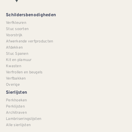
Schildersbenodigheden
Verfkleuren
Stuc soorten
Voorstrijk
Afwerkende verfproducten
Afdekken
Stuc Spanen
Kit en plamuur
Kwasten
Verfrollen en beugels
Verfbakken
Overige
Sierlijsten
Perkhoeken
Perklijsten
Architraven
Lambriseringslijsten
Alle sierlijsten