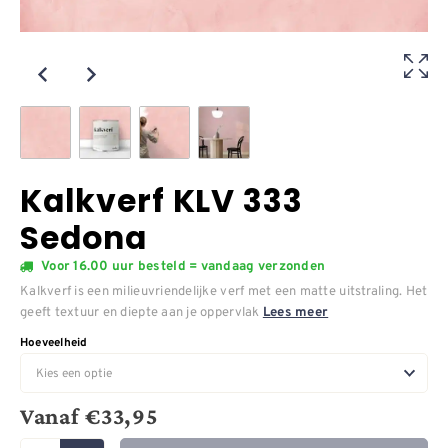
Kalkverf KLV 333
Sedona
Voor 16.00 uur besteld = vandaag verzonden
Kalkverf is een milieuvriendelijke verf met een matte uitstraling. Het
geeft textuur en diepte aan je oppervlak
Lees meer
Hoeveelheid
Vanaf
€
33,95