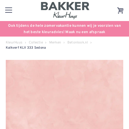
Ook tijdens de hele zomervakantie kunnen wij je voorzien van
het beste kleuradvies! Maak nu een afspraak
KleurHuys
Collectie
Merken
Betonlook.nl
Kalkverf KLV 333 Sedona