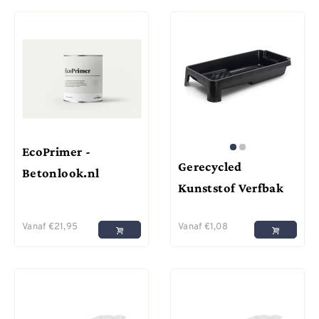
EcoPrimer -
Gerecycled
Betonlook.nl
Kunststof Verfbak
Vanaf
€
21,95
Vanaf
€
1,08