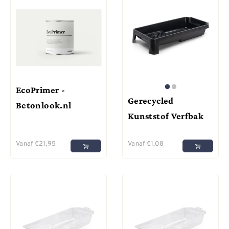
EcoPrimer -
Gerecycled
Betonlook.nl
Kunststof Verfbak
Vanaf
€
21,95
Vanaf
€
1,08