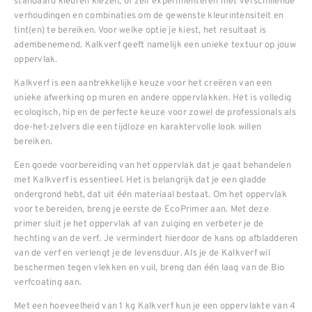
standaard kleuren kiezen, of zelf experimenteren met verschillende
verhoudingen en combinaties om de gewenste kleurintensiteit en
tint(en) te bereiken. Voor welke optie je kiest, het resultaat is
adembenemend. Kalkverf geeft namelijk een unieke textuur op jouw
oppervlak.
Kalkverf is een aantrekkelijke keuze voor het creëren van een
unieke afwerking op muren en andere oppervlakken. Het is volledig
ecologisch, hip en de perfecte keuze voor zowel de professionals als
doe-het-zelvers die een tijdloze en karaktervolle look willen
bereiken.
Een goede voorbereiding van het oppervlak dat je gaat behandelen
met Kalkverf is essentieel. Het is belangrijk dat je een gladde
ondergrond hebt, dat uit één materiaal bestaat. Om het oppervlak
voor te bereiden, breng je eerste de EcoPrimer aan. Met deze
primer sluit je het oppervlak af van zuiging en verbeter je de
hechting van de verf. Je vermindert hierdoor de kans op afbladderen
van de verf en verlengt je de levensduur. Als je de Kalkverf wil
beschermen tegen vlekken en vuil, breng dan één laag van de Bio
verfcoating aan.
Met een hoeveelheid van 1 kg Kalkverf kun je een oppervlakte van 4