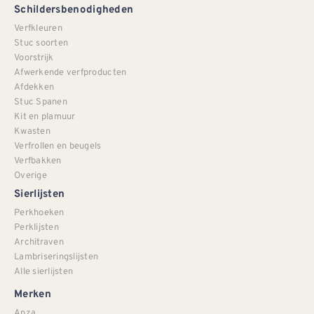
Schildersbenodigheden
Verfkleuren
Stuc soorten
Voorstrijk
Afwerkende verfproducten
Afdekken
Stuc Spanen
Kit en plamuur
Kwasten
Verfrollen en beugels
Verfbakken
Overige
Sierlijsten
Perkhoeken
Perklijsten
Architraven
Lambriseringslijsten
Alle sierlijsten
Merken
Anza