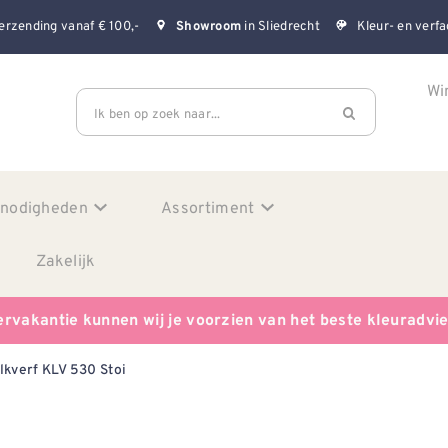
erzending vanaf € 100,-
in Sliedrecht
Kleur- en verfa
Showroom
Wi
Ik ben op zoek naar...
enodigheden
Assortiment
Zakelijk
ervakantie kunnen wij je voorzien van het beste kleuradvi
lkverf KLV 530 Stoi