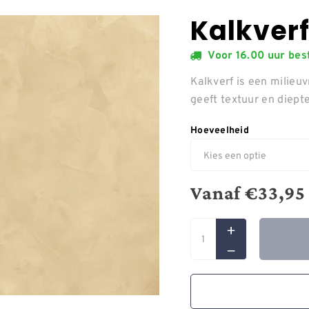
Kalkverf
Voor 16.00 uur be
Kalkverf is een milieuv
geeft textuur en diept
Hoeveelheid
Vanaf
€
33,95