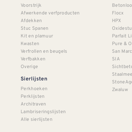
Voorstrijk
Betonloo
Afwerkende verfproducten
Flocx
Afdekken
HPX
Stuc Spanen
Oxidestu
Kit en plamuur
Parfait L
Kwasten
Pure & O
Verfrollen en beugels
San Mar
Verfbakken
SIA
Overige
Sichtbet
Staalmee
Sierlijsten
StoneAg
Perkhoeken
Zwaluw
Perklijsten
Architraven
Lambriseringslijsten
Alle sierlijsten