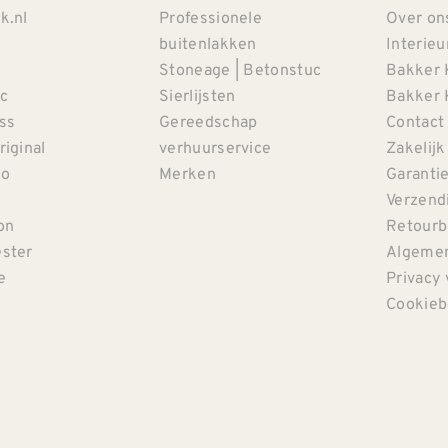
k.nl
Professionele
Over on
buitenlakken
Interieu
Stoneage | Betonstuc
Bakker 
c
Sierlijsten
Bakker 
iss
Gereedschap
Contact
riginal
verhuurservice
Zakelijk
co
Merken
Garanti
Verzendi
on
Retourb
ster
Algemen
e
Privacy 
Cookieb