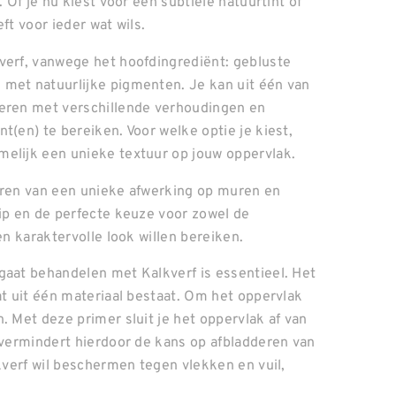
 Of je nu kiest voor een subtiele natuurtint of
ft voor ieder wat wils.
verf, vanwege het hoofdingrediënt: gebluste
 met natuurlijke pigmenten. Je kan uit één van
teren met verschillende verhoudingen en
t(en) te bereiken. Voor welke optie je kiest,
melijk een unieke textuur op jouw oppervlak.
eëren van een unieke afwerking op muren en
hip en de perfecte keuze voor zowel de
en karaktervolle look willen bereiken.
gaat behandelen met Kalkverf is essentieel. Het
at uit één materiaal bestaat. Om het oppervlak
. Met deze primer sluit je het oppervlak af van
e vermindert hierdoor de kans op afbladderen van
lkverf wil beschermen tegen vlekken en vuil,