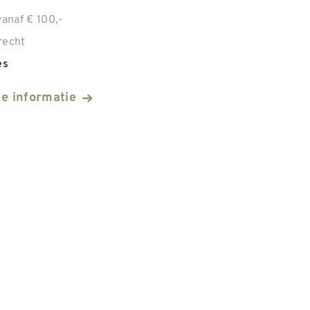
anaf € 100,-
recht
es
he informatie