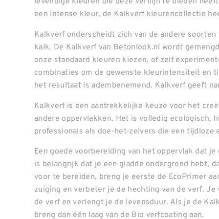
levendige kleuren die deze verflijn te bieden heeft.
een intense kleur, de Kalkverf kleurencollectie hee
Kalkverf onderscheidt zich van de andere soorten 
kalk. De Kalkverf van Betonlook.nl wordt gemengd
onze standaard kleuren kiezen, of zelf experimen
combinaties om de gewenste kleurintensiteit en tin
het resultaat is adembenemend. Kalkverf geeft na
Kalkverf is een aantrekkelijke keuze voor het cr
andere oppervlakken. Het is volledig ecologisch, 
professionals als doe-het-zelvers die een tijdloze 
Een goede voorbereiding van het oppervlak dat je 
is belangrijk dat je een gladde ondergrond hebt, d
voor te bereiden, breng je eerste de EcoPrimer aan
zuiging en verbeter je de hechting van de verf. J
de verf en verlengt je de levensduur. Als je de Ka
breng dan één laag van de Bio verfcoating aan.