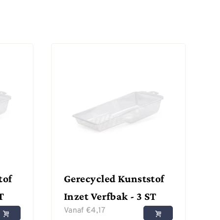
tof
Gerecycled Kunststof
T
Inzet Verfbak - 3 ST
Vanaf
€
4,17