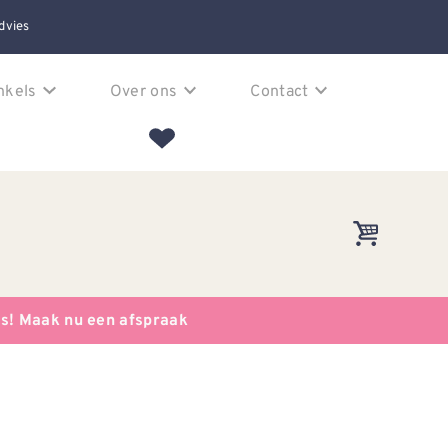
dvies
nkels
Over ons
Contact
es! Maak nu een afspraak