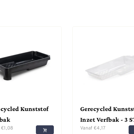
cycled Kunststof
Gerecycled Kunsts
fbak
Inzet Verfbak - 3 S
f
€
1,08
Vanaf
€
4,17