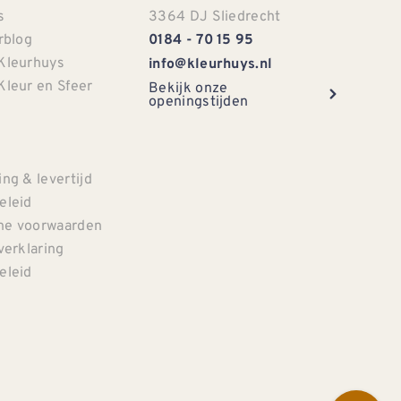
s
3364 DJ Sliedrecht
rblog
0184 - 70 15 95
Kleurhuys
info@kleurhuys.nl
Kleur en Sfeer
Bekijk onze
openingstijden
e
ng & levertijd
eleid
e voorwaarden
verklaring
eleid