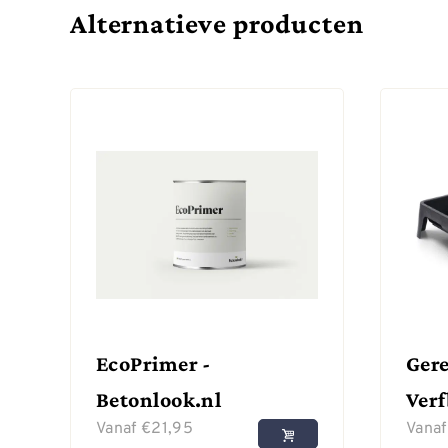
Alternatieve producten
EcoPrimer -
Gere
Betonlook.nl
Ver
Vanaf
€
21,95
Vana