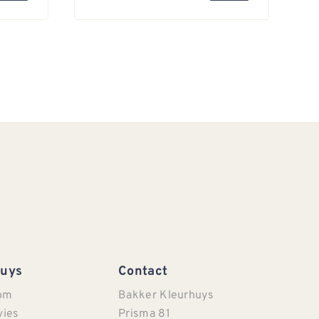
Huys
Contact
om
Bakker Kleurhuys
vies
Prisma 81