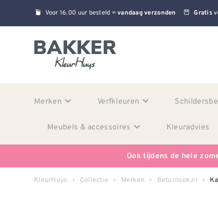
Voor 16.00 uur besteld =
v
vandaag verzonden
Gratis
Merken
Verfkleuren
Schildersb
Meubels & accessoires
Kleuradvies
Ook tijdens de hele zom
KleurHuys
Collectie
Merken
Betonlook.nl
Ka