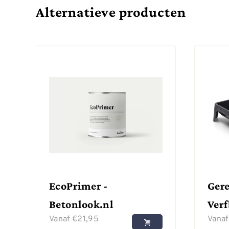
Alternatieve producten
EcoPrimer -
Gere
Betonlook.nl
Ver
Vanaf
€
21,95
Vana