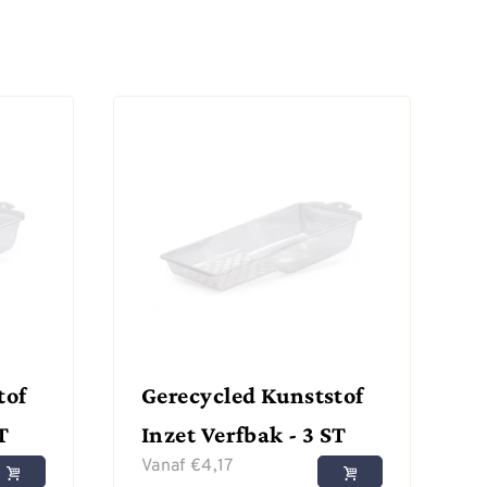
tof
Gerecycled Kunststof
T
Inzet Verfbak - 3 ST
Vanaf
€
4,17