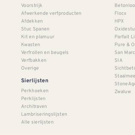
Voorstrijk
Betonloo
Afwerkende verfproducten
Flocx
Afdekken
HPX
Stuc Spanen
Oxidestu
Kit en plamuur
Parfait L
Kwasten
Pure & O
Verfrollen en beugels
San Mar
Verfbakken
SIA
Overige
Sichtbet
Staalmee
Sierlijsten
StoneAg
Perkhoeken
Zwaluw
Perklijsten
Architraven
Lambriseringslijsten
Alle sierlijsten