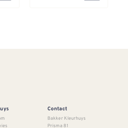
Huys
Contact
om
Bakker Kleurhuys
vies
Prisma 81