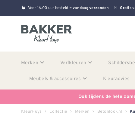
Voor 16.00 uur besteld =
v
vandaag verzonden
Gratis
Merken
Verfkleuren
Schildersb
Meubels & accessoires
Kleuradvies
Ook tijdens de hele zom
KleurHuys
Collectie
Merken
Betonlook.nl
Ka