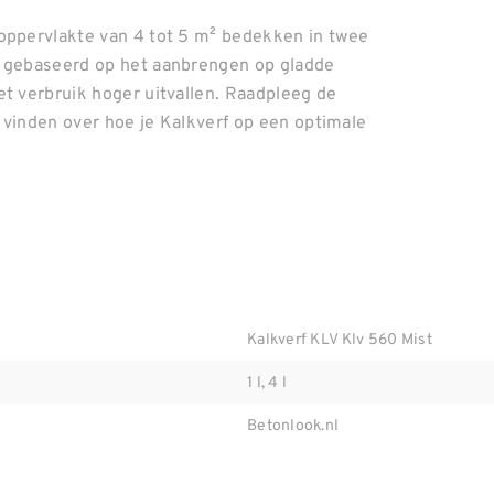
 oppervlakte van 4 tot 5 m² bedekken in twee
s gebaseerd op het aanbrengen op gladde
et verbruik hoger uitvallen. Raadpleeg de
n vinden over hoe je Kalkverf op een optimale
Kalkverf KLV Klv 560 Mist
1 l, 4 l
Betonlook.nl