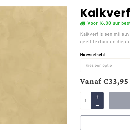
Kalkverf
Voor 16.00 uur be
Kalkverf is een milieuv
geeft textuur en diept
Hoeveelheid
Vanaf
€
33,95