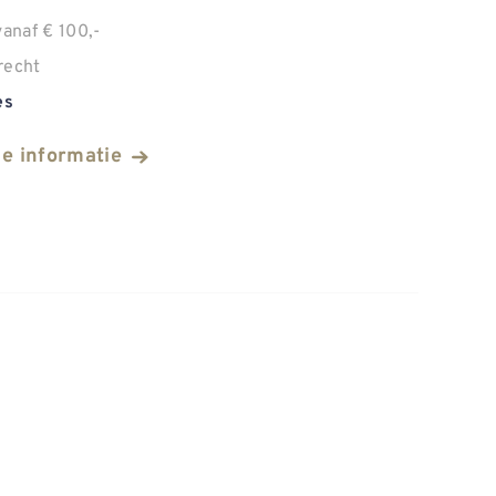
anaf € 100,-
recht
es
he informatie