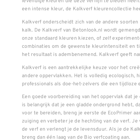
levendige kleuren die deze verflijn te bieden heeft.
een intense kleur, de Kalkverf kleurencollectie hee
Kalkverf onderscheidt zich van de andere soorten 
kalk. De Kalkverf van Betonlook.nl wordt gemengd
onze standaard kleuren kiezen, of zelf experimen
combinaties om de gewenste kleurintensiteit en tin
het resultaat is adembenemend. Kalkverf geeft na
Kalkverf is een aantrekkelijke keuze voor het cr
andere oppervlakken. Het is volledig ecologisch, 
professionals als doe-het-zelvers die een tijdloze 
Een goede voorbereiding van het oppervlak dat je 
is belangrijk dat je een gladde ondergrond hebt, d
voor te bereiden, breng je eerste de EcoPrimer aan
zuiging en verbeter je de hechting van de verf. J
de verf en verlengt je de levensduur. Als je de Ka
breng dan één laag van de Bio verfcoating aan.