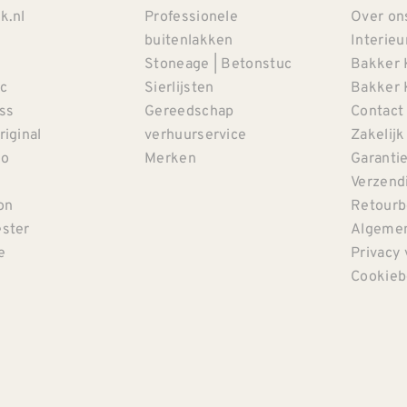
k.nl
Professionele
Over on
buitenlakken
Interieu
Stoneage | Betonstuc
Bakker 
c
Sierlijsten
Bakker 
iss
Gereedschap
Contact
riginal
verhuurservice
Zakelijk
co
Merken
Garanti
Verzendi
on
Retourb
ster
Algemen
e
Privacy 
Cookieb