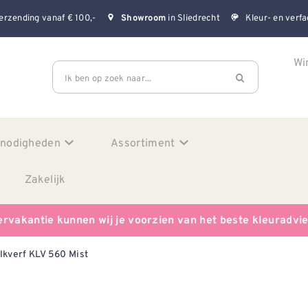
erzending vanaf € 100,-
in Sliedrecht
Kleur- en verfa
Showroom
Wi
Ik ben op zoek naar...
enodigheden
Assortiment
Zakelijk
ervakantie kunnen wij je voorzien van het beste kleuradvi
lkverf KLV 560 Mist