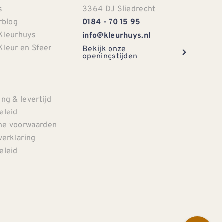
s
3364 DJ Sliedrecht
rblog
0184 - 70 15 95
Kleurhuys
info@kleurhuys.nl
Kleur en Sfeer
Bekijk onze
openingstijden
e
ng & levertijd
eleid
e voorwaarden
verklaring
eleid