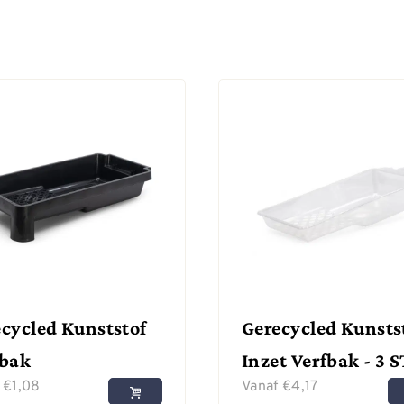
cycled Kunststof
Gerecycled Kunsts
fbak
Inzet Verfbak - 3 S
f
€
1,08
Vanaf
€
4,17