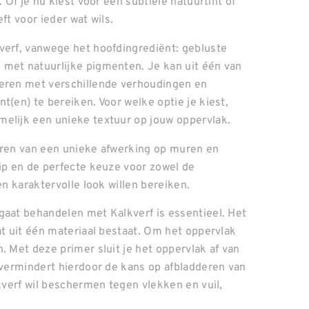
 Of je nu kiest voor een subtiele natuurtint of
ft voor ieder wat wils.
verf, vanwege het hoofdingrediënt: gebluste
 met natuurlijke pigmenten. Je kan uit één van
teren met verschillende verhoudingen en
t(en) te bereiken. Voor welke optie je kiest,
melijk een unieke textuur op jouw oppervlak.
eëren van een unieke afwerking op muren en
hip en de perfecte keuze voor zowel de
en karaktervolle look willen bereiken.
gaat behandelen met Kalkverf is essentieel. Het
at uit één materiaal bestaat. Om het oppervlak
. Met deze primer sluit je het oppervlak af van
e vermindert hierdoor de kans op afbladderen van
lkverf wil beschermen tegen vlekken en vuil,