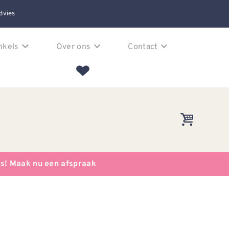
dvies
nkels
Over ons
Contact
es! Maak nu een afspraak