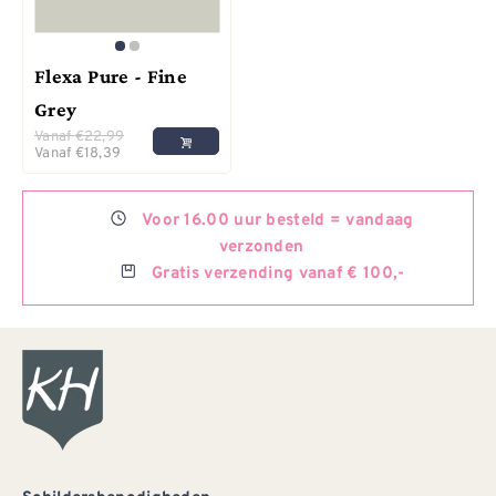
Flexa Pure - Fine
Grey
Vanaf
€
22,99
Vanaf
€
18,39
Voor
16.00 uur besteld =
vandaag
verzonden
Gratis
verzending vanaf € 100,-