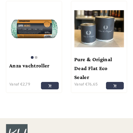
Pure & Original
Anza vachtroller
Dead Flat Eco
Sealer
Vanaf
€
2,79
Vanaf
€
76,65