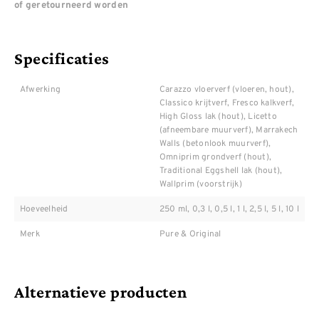
of geretourneerd worden
Specificaties
Afwerking
Carazzo vloerverf (vloeren, hout),
Classico krijtverf, Fresco kalkverf,
High Gloss lak (hout), Licetto
(afneembare muurverf), Marrakech
Walls (betonlook muurverf),
Omniprim grondverf (hout),
Traditional Eggshell lak (hout),
Wallprim (voorstrijk)
Hoeveelheid
250 ml, 0,3 l, 0,5 l, 1 l, 2,5 l, 5 l, 10 l
Merk
Pure & Original
Alternatieve producten