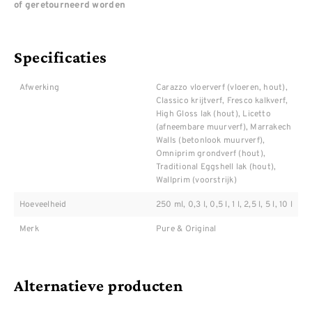
of geretourneerd worden
Specificaties
Afwerking
Carazzo vloerverf (vloeren, hout),
Classico krijtverf, Fresco kalkverf,
High Gloss lak (hout), Licetto
(afneembare muurverf), Marrakech
Walls (betonlook muurverf),
Omniprim grondverf (hout),
Traditional Eggshell lak (hout),
Wallprim (voorstrijk)
Hoeveelheid
250 ml, 0,3 l, 0,5 l, 1 l, 2,5 l, 5 l, 10 l
Merk
Pure & Original
Alternatieve producten