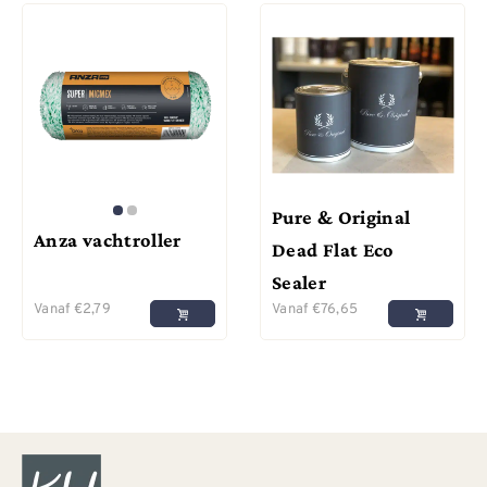
Pure & Original
Anza vachtroller
Dead Flat Eco
Sealer
Vanaf
€
2,79
Vanaf
€
76,65