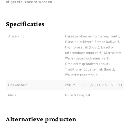
of geretourneerd worden
Specificaties
Afwerking
Carazzo vloerverf (vloeren, hout),
Classico krijtverf, Fresco kalkverf,
High Gloss lak (hout), Licetto
(afneembare muurverf), Marrakech
Walls (betonlook muurverf),
Omniprim grondverf (hout),
Traditional Eggshell lak (hout),
Wallprim (voorstrijk)
Hoeveelheid
250 ml, 0,3 l, 0,5 l, 1 l, 2,5 l, 5 l, 10 l
Merk
Pure & Original
Alternatieve producten