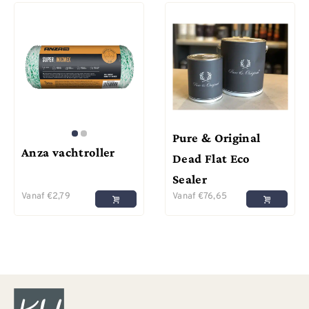
Pure & Original
Anza vachtroller
Dead Flat Eco
Sealer
Vanaf
€
2,79
Vanaf
€
76,65