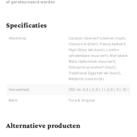
of geretourneerd worden
Specificaties
Afwerking
Carazzo vloerverf (vloeren, hout),
Classico krijtverf, Fresco kalkverf,
High Gloss lak (hout), Licetto
(afneembare muurverf), Marrakech
Walls (betonlook muurverf),
Omniprim grondverf (hout),
Traditional Eggshell lak (hout),
Wallprim (voorstrijk)
Hoeveelheid
250 ml, 0,3 l, 0,5 l, 1 l, 2,5 l, 5 l, 10 l
Merk
Pure & Original
Alternatieve producten