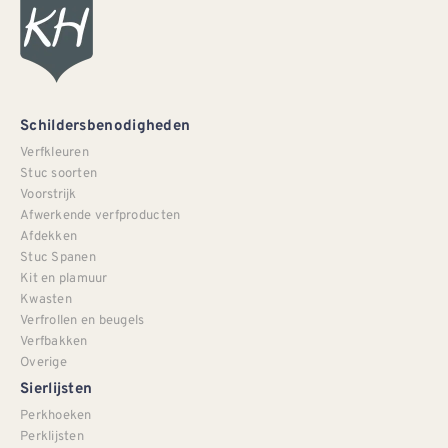
Schildersbenodigheden
Verfkleuren
Stuc soorten
Voorstrijk
Afwerkende verfproducten
Afdekken
Stuc Spanen
Kit en plamuur
Kwasten
Verfrollen en beugels
Verfbakken
Overige
Sierlijsten
Perkhoeken
Perklijsten