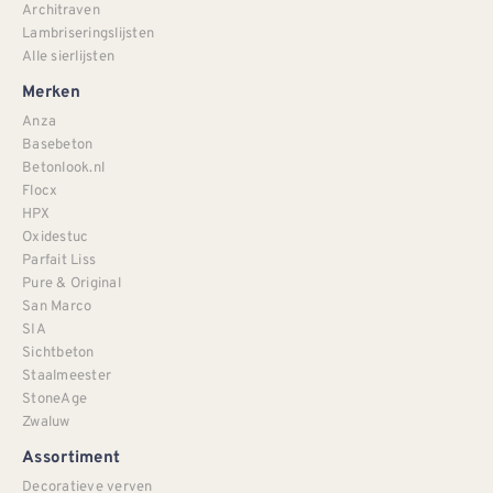
Architraven
Lambriseringslijsten
Alle sierlijsten
Merken
Anza
Basebeton
Betonlook.nl
Flocx
HPX
Oxidestuc
Parfait Liss
Pure & Original
San Marco
SIA
Sichtbeton
Staalmeester
StoneAge
Zwaluw
Assortiment
Decoratieve verven