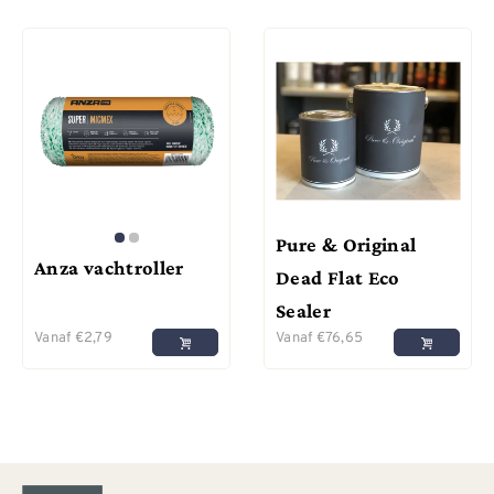
Pure & Original
Anza vachtroller
Dead Flat Eco
Sealer
Vanaf
€
2,79
Vanaf
€
76,65