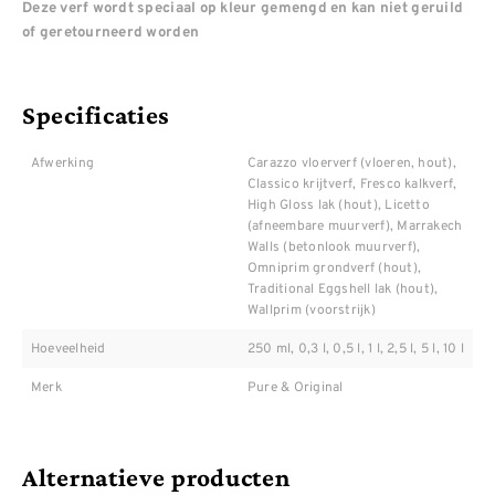
Deze verf wordt speciaal op kleur gemengd en kan niet geruild
of geretourneerd worden
Specificaties
Afwerking
Carazzo vloerverf (vloeren, hout),
Classico krijtverf, Fresco kalkverf,
High Gloss lak (hout), Licetto
(afneembare muurverf), Marrakech
Walls (betonlook muurverf),
Omniprim grondverf (hout),
Traditional Eggshell lak (hout),
Wallprim (voorstrijk)
Hoeveelheid
250 ml, 0,3 l, 0,5 l, 1 l, 2,5 l, 5 l, 10 l
Merk
Pure & Original
Alternatieve producten