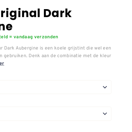
riginal Dark
ne
steld = vandaag verzonden
r Dark Aubergine is een koele grijstint die wel een
 gebruiken. Denk aan de combinatie met de kleur
er