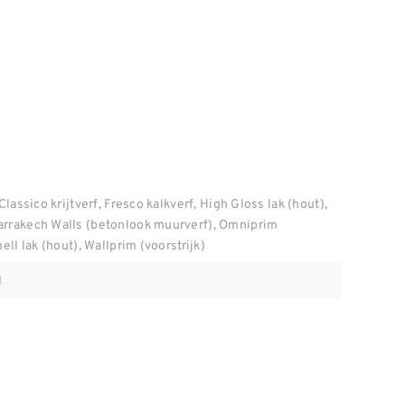
Classico krijtverf, Fresco kalkverf, High Gloss lak (hout),
arrakech Walls (betonlook muurverf), Omniprim
ell lak (hout), Wallprim (voorstrijk)
l