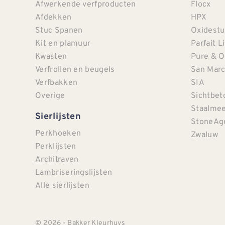
Afwerkende verfproducten
Flocx
Afdekken
HPX
Stuc Spanen
Oxidestu
Kit en plamuur
Parfait L
Kwasten
Pure & O
Verfrollen en beugels
San Mar
Verfbakken
SIA
Overige
Sichtbet
Staalmee
Sierlijsten
StoneAg
Perkhoeken
Zwaluw
Perklijsten
Architraven
Lambriseringslijsten
Alle sierlijsten
© 2026 - Bakker Kleurhuys