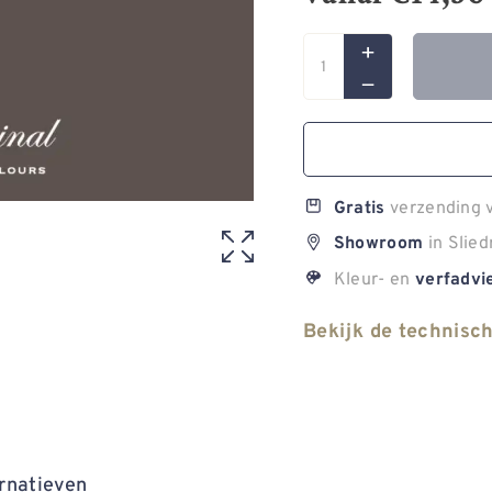
verzending v
Gratis
in Slied
Showroom
Kleur- en
verfadvi
Bekijk de technisc
rnatieven