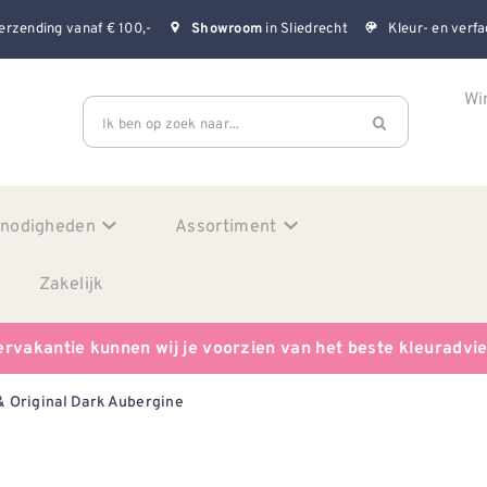
erzending vanaf € 100,-
in Sliedrecht
Kleur- en verfa
Showroom
Wi
Ik ben op zoek naar...
enodigheden
Assortiment
Zakelijk
ervakantie kunnen wij je voorzien van het beste kleuradvi
& Original Dark Aubergine