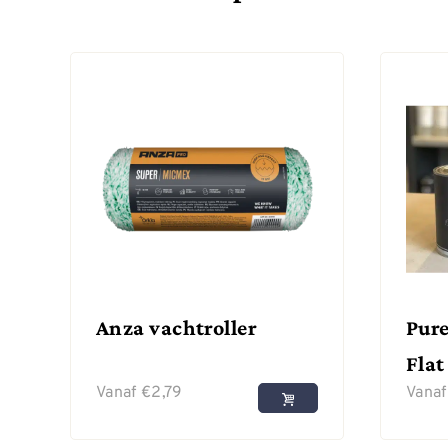
Anza vachtroller
Pure
Flat
Vanaf
€
2,79
Vana