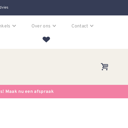
dvies
nkels
Over ons
Contact
es! Maak nu een afspraak