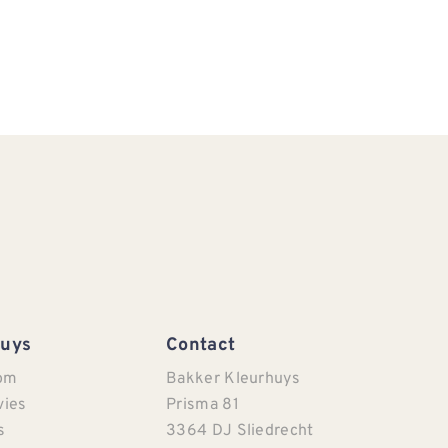
Huys
Contact
om
Bakker Kleurhuys
vies
Prisma 81
s
3364 DJ Sliedrecht