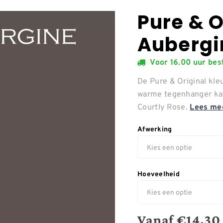
Pure & O
Aubergi
Voor 16.00 uur be
De Pure & Original kleu
warme tegenhanger kan
Courtly Rose.
Lees me
Afwerking
Hoeveelheid
Vanaf
€
14,30