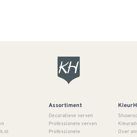
Assortiment
Kleur
Decoratieve verven
Showro
on
Professionele verven
Kleurad
k.nl
Professionele
Over on