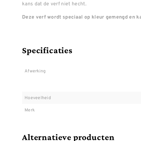
kans dat de verf niet hecht.
Deze verf wordt speciaal op kleur gemengd en ka
Specificaties
Afwerking
Hoeveelheid
Merk
Alternatieve producten