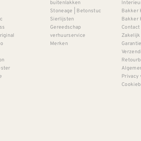
buitenlakken
Interieu
Stoneage | Betonstuc
Bakker 
c
Sierlijsten
Bakker 
iss
Gereedschap
Contact
riginal
verhuurservice
Zakelijk
co
Merken
Garanti
Verzendi
on
Retourb
ster
Algemen
e
Privacy 
Cookieb