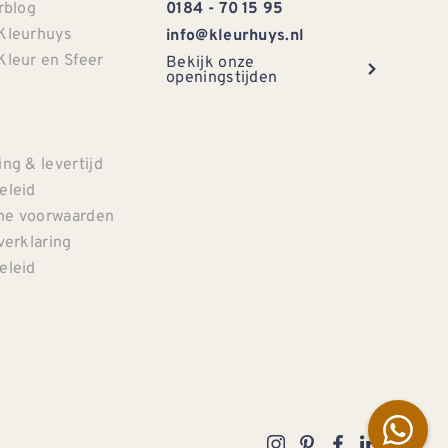
rblog
0184 - 70 15 95
Kleurhuys
info@kleurhuys.nl
Kleur en Sfeer
Bekijk onze
openingstijden
e
ng & levertijd
eleid
e voorwaarden
verklaring
eleid