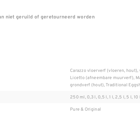
n niet geruild of geretourneerd worden
Carazzo vloerverf (vloeren, hout), 
Licetto (afneembare muurverf), M
grondverf (hout), Traditional Eggsh
250 ml, 0,3 l, 0,5 l, 1 l, 2,5 l, 5 l, 10 
Pure & Original