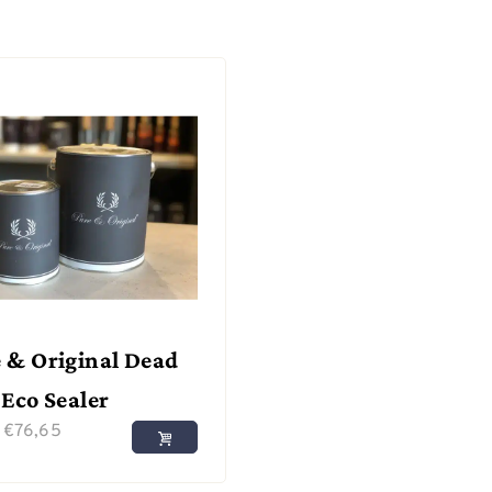
 & Original Dead
 Eco Sealer
f
€
76,65