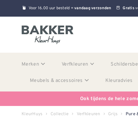
Voor 16.00 uur besteld =
v
vandaag verzonden
Gratis
Merken
Verfkleuren
Schildersb
Meubels & accessoires
Kleuradvies
Ook tijdens de hele zom
KleurHuys
Collectie
Verfkleuren
Grijs
Pure 