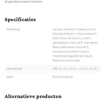
of geretourneerd worden
Specificaties
Afwerking
Carazzo vloerverf (vloeren, hout),
Classico krijtverf, Fresco kalkverf,
High Gloss lak (hout), Licetto
(afneembare muurverf), Marrakech
Walls (betonlook muurverf),
Omniprim grondverf (hout),
Traditional Eggshell lak (hout),
Wallprim (voorstrijk)
Hoeveelheid
250 ml, 0,3 l, 0,5 l, 1 l, 2,5 l, 5 l, 10 l
Merk
Pure & Original
Alternatieve producten