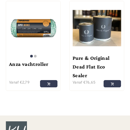
Pure & Original
Anza vachtroller
Dead Flat Eco
Sealer
Vanaf
€
2,79
Vanaf
€
76,65