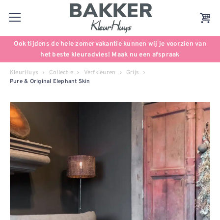
Ook tijdens de hele zomervakantie kunnen wij je voorzien van
het beste kleuradvies! Maak nu een afspraak
KleurHuys
Collectie
Verfkleuren
Grijs
Pure & Original Elephant Skin