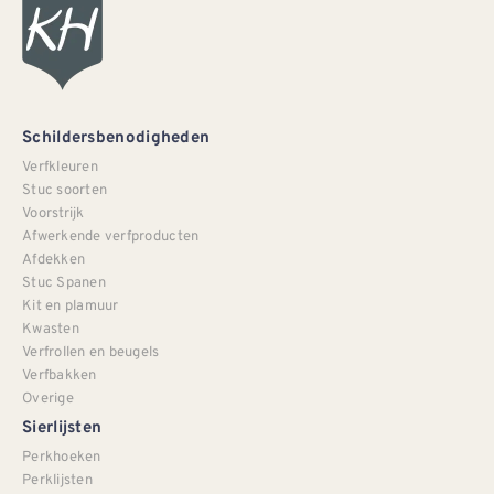
Schildersbenodigheden
Verfkleuren
Stuc soorten
Voorstrijk
Afwerkende verfproducten
Afdekken
Stuc Spanen
Kit en plamuur
Kwasten
Verfrollen en beugels
Verfbakken
Overige
Sierlijsten
Perkhoeken
Perklijsten