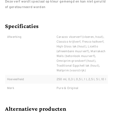
Deze verf wordt speciaal op kleur gemengd en kan niet geruild
of geretourneerd worden
Specificaties
Afwerking
Carazzo vloerverf (vloeren, hout),
Classico krijtverf, Fresco kalkverf,
High Gloss lak (hout), Licetto
(afneembare muurverf), Marrakech
Walls (betonlook muurverf),
Omniprim grondverf (hout),
Traditional Eggshell lak (hout),
Wallprim (voorstrijk)
Hoeveelheid
250 ml, 0,3 l, 0,5 l, 1 l, 2,5 l, 5 l, 10 l
Merk
Pure & Original
Alternatieve producten