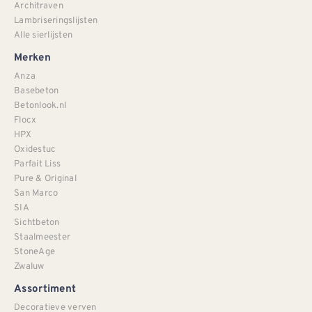
Architraven
Lambriseringslijsten
Alle sierlijsten
Merken
Anza
Basebeton
Betonlook.nl
Flocx
HPX
Oxidestuc
Parfait Liss
Pure & Original
San Marco
SIA
Sichtbeton
Staalmeester
StoneAge
Zwaluw
Assortiment
Decoratieve verven