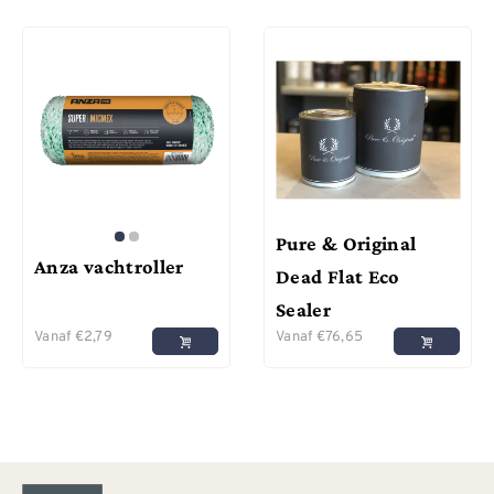
Pure & Original
Anza vachtroller
Dead Flat Eco
Sealer
Vanaf
€
2,79
Vanaf
€
76,65