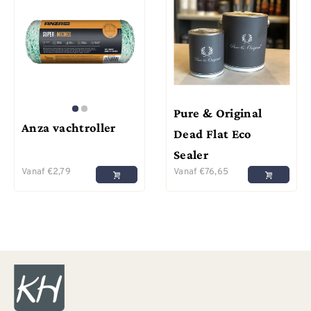
Pure & Original
Anza vachtroller
Dead Flat Eco
Sealer
Vanaf
€
2,79
Vanaf
€
76,65