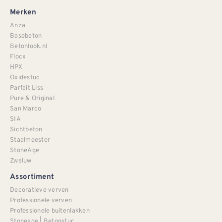
Merken
Anza
Basebeton
Betonlook.nl
Flocx
HPX
Oxidestuc
Parfait Liss
Pure & Original
San Marco
SIA
Sichtbeton
Staalmeester
StoneAge
Zwaluw
Assortiment
Decoratieve verven
Professionele verven
Professionele buitenlakken
Stoneage | Betonstuc