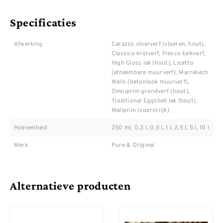
Specificaties
Afwerking
Carazzo vloerverf (vloeren, hout),
Classico krijtverf, Fresco kalkverf,
High Gloss lak (hout), Licetto
(afneembare muurverf), Marrakech
Walls (betonlook muurverf),
Omniprim grondverf (hout),
Traditional Eggshell lak (hout),
Wallprim (voorstrijk)
Hoeveelheid
250 ml, 0,3 l, 0,5 l, 1 l, 2,5 l, 5 l, 10 l
Merk
Pure & Original
Alternatieve producten