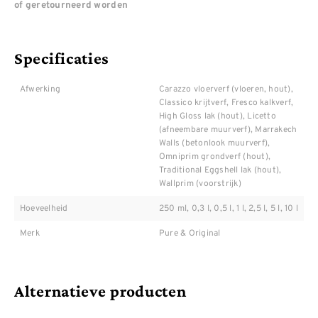
of geretourneerd worden
Specificaties
Afwerking
Carazzo vloerverf (vloeren, hout),
Classico krijtverf, Fresco kalkverf,
High Gloss lak (hout), Licetto
(afneembare muurverf), Marrakech
Walls (betonlook muurverf),
Omniprim grondverf (hout),
Traditional Eggshell lak (hout),
Wallprim (voorstrijk)
Hoeveelheid
250 ml, 0,3 l, 0,5 l, 1 l, 2,5 l, 5 l, 10 l
Merk
Pure & Original
Alternatieve producten