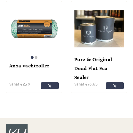
Pure & Original
Anza vachtroller
Dead Flat Eco
Sealer
Vanaf
€
2,79
Vanaf
€
76,65