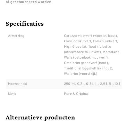
of geretourneerd worden
Specificaties
Afwerking
Carazzo vloerverf (vloeren, hout),
Classico krijtverf, Fresco kalkverf,
High Gloss lak (hout), Licetto
(afneembare muurverf), Marrakech
Walls (betonlook muurverf),
Omniprim grondverf (hout),
Traditional Eggshell lak (hout),
Wallprim (voorstrijk)
Hoeveelheid
250 ml, 0,3 l, 0,5 l, 1 l, 2,5 l, 5 l, 10 l
Merk
Pure & Original
Alternatieve producten