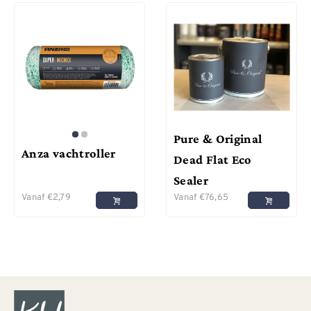
Pure & Original
Anza vachtroller
Dead Flat Eco
Sealer
Vanaf
€
2,79
Vanaf
€
76,65