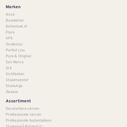
Merken
Anza
Basebeton
Betonlook.nl
Flocx
HPX
Oxidestuc
Parfait Liss
Pure & Original
San Marco
SIA
Sichtbeton
Staalmeester
StoneAge
Zwaluw
Assortiment
Decoratieve verven
Professionele verven
Professionele buitenlakken
Stoneage | Betonstuc