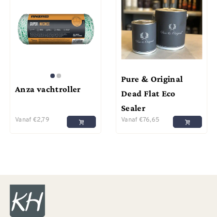
Pure & Original
Anza vachtroller
Dead Flat Eco
Sealer
Vanaf
€
2,79
Vanaf
€
76,65