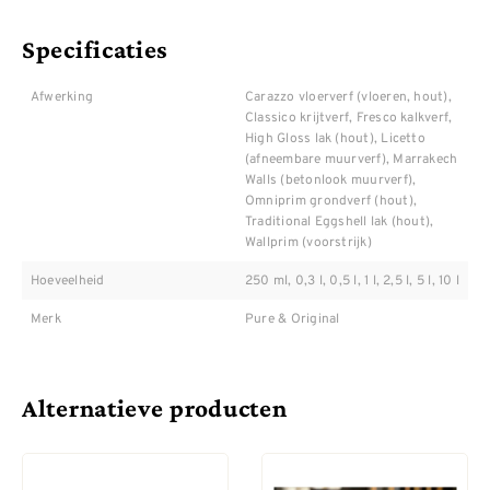
Specificaties
Afwerking
Carazzo vloerverf (vloeren, hout),
Classico krijtverf, Fresco kalkverf,
High Gloss lak (hout), Licetto
(afneembare muurverf), Marrakech
Walls (betonlook muurverf),
Omniprim grondverf (hout),
Traditional Eggshell lak (hout),
Wallprim (voorstrijk)
Hoeveelheid
250 ml, 0,3 l, 0,5 l, 1 l, 2,5 l, 5 l, 10 l
Merk
Pure & Original
Alternatieve producten