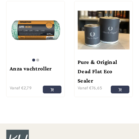
Pure & Original
Anza vachtroller
Dead Flat Eco
Sealer
Vanaf
€
2,79
Vanaf
€
76,65