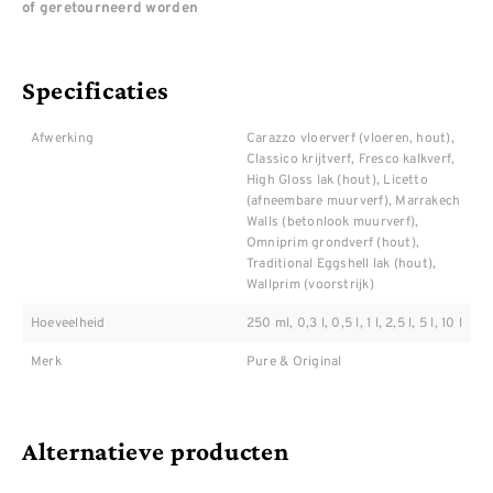
of geretourneerd worden
Specificaties
Afwerking
Carazzo vloerverf (vloeren, hout),
Classico krijtverf, Fresco kalkverf,
High Gloss lak (hout), Licetto
(afneembare muurverf), Marrakech
Walls (betonlook muurverf),
Omniprim grondverf (hout),
Traditional Eggshell lak (hout),
Wallprim (voorstrijk)
Hoeveelheid
250 ml, 0,3 l, 0,5 l, 1 l, 2,5 l, 5 l, 10 l
Merk
Pure & Original
Alternatieve producten