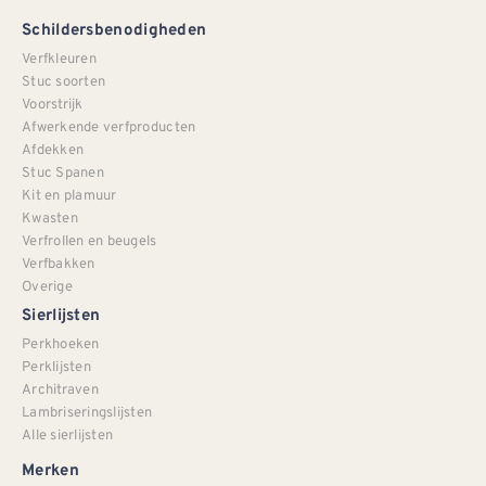
Schildersbenodigheden
Verfkleuren
Stuc soorten
Voorstrijk
Afwerkende verfproducten
Afdekken
Stuc Spanen
Kit en plamuur
Kwasten
Verfrollen en beugels
Verfbakken
Overige
Sierlijsten
Perkhoeken
Perklijsten
Architraven
Lambriseringslijsten
Alle sierlijsten
Merken