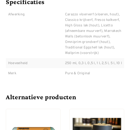
Specificaties
Afwerking
Carazzo vloerverf (vloeren, hout),
Classico krijtverf, Fresco kalkverf,
High Gloss lak (hout), Licetto
(afneembare muurverf), Marrakech
Walls (betonlook muurverf),
Omniprim grondverf (hout),
Traditional Eggshell lak (hout),
Wallprim (voorstrijk)
Hoeveelheid
250 ml, 0,3 l, 0,5 l, 1 l, 2,5 l, 5 l, 10 l
Merk
Pure & Original
Alternatieve producten