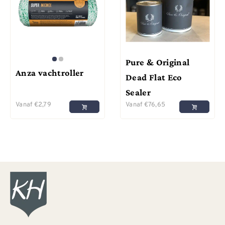
Pure & Original
Anza vachtroller
Dead Flat Eco
Sealer
Vanaf
€
2,79
Vanaf
€
76,65