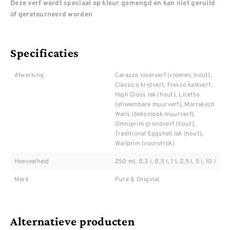
Deze verf wordt speciaal op kleur gemengd en kan niet geruild
of geretourneerd worden
Specificaties
Afwerking
Carazzo vloerverf (vloeren, hout),
Classico krijtverf, Fresco kalkverf,
High Gloss lak (hout), Licetto
(afneembare muurverf), Marrakech
Walls (betonlook muurverf),
Omniprim grondverf (hout),
Traditional Eggshell lak (hout),
Wallprim (voorstrijk)
Hoeveelheid
250 ml, 0,3 l, 0,5 l, 1 l, 2,5 l, 5 l, 10 l
Merk
Pure & Original
Alternatieve producten