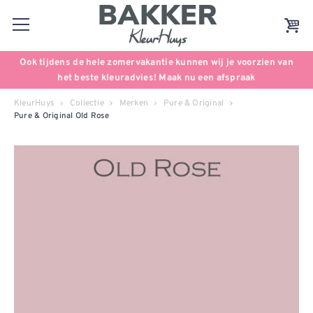
Ook tijdens de hele zomervakantie kunnen wij je voorzien van
het beste kleuradvies! Maak nu een afspraak
KleurHuys
Collectie
Merken
Pure & Original
Pure & Original Old Rose