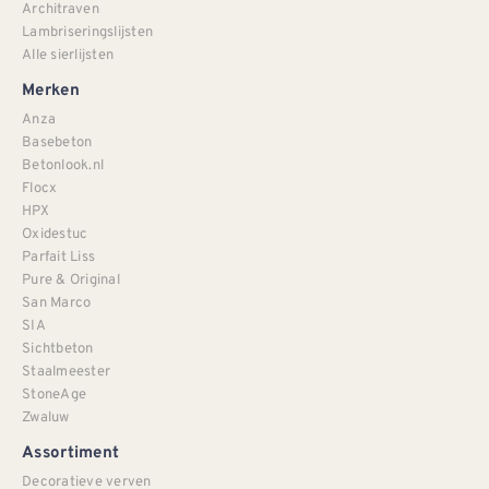
Architraven
Lambriseringslijsten
Alle sierlijsten
Merken
Anza
Basebeton
Betonlook.nl
Flocx
HPX
Oxidestuc
Parfait Liss
Pure & Original
San Marco
SIA
Sichtbeton
Staalmeester
StoneAge
Zwaluw
Assortiment
Decoratieve verven