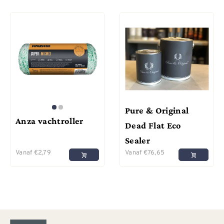
Pure & Original
Anza vachtroller
Dead Flat Eco
Sealer
Vanaf
€
2,79
Vanaf
€
76,65