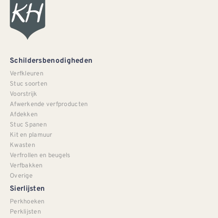
Schildersbenodigheden
Verfkleuren
Stuc soorten
Voorstrijk
Afwerkende verfproducten
Afdekken
Stuc Spanen
Kit en plamuur
Kwasten
Verfrollen en beugels
Verfbakken
Overige
Sierlijsten
Perkhoeken
Perklijsten