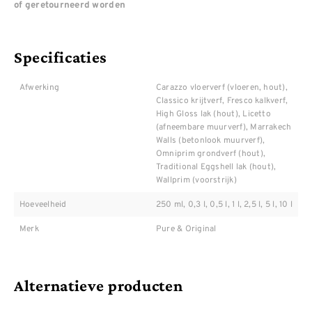
of geretourneerd worden
Specificaties
Afwerking
Carazzo vloerverf (vloeren, hout),
Classico krijtverf, Fresco kalkverf,
High Gloss lak (hout), Licetto
(afneembare muurverf), Marrakech
Walls (betonlook muurverf),
Omniprim grondverf (hout),
Traditional Eggshell lak (hout),
Wallprim (voorstrijk)
Hoeveelheid
250 ml, 0,3 l, 0,5 l, 1 l, 2,5 l, 5 l, 10 l
Merk
Pure & Original
Alternatieve producten