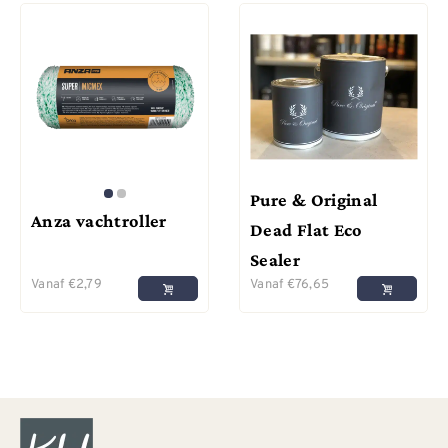
Pure & Original
Anza vachtroller
Dead Flat Eco
Sealer
Vanaf
€
2,79
Vanaf
€
76,65