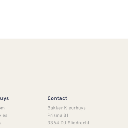
Huys
Contact
om
Bakker Kleurhuys
vies
Prisma 81
s
3364 DJ Sliedrecht