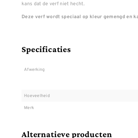
kans dat de verf niet hecht.
Deze verf wordt speciaal op kleur gemengd en ka
Specificaties
Afwerking
Hoeveelheid
Merk
Alternatieve producten