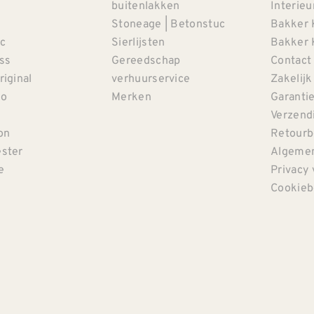
buitenlakken
Interieu
Stoneage | Betonstuc
Bakker 
c
Sierlijsten
Bakker 
iss
Gereedschap
Contact
riginal
verhuurservice
Zakelijk
co
Merken
Garanti
Verzendi
on
Retourb
ster
Algemen
e
Privacy 
Cookieb