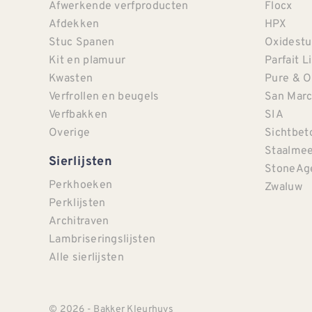
Afwerkende verfproducten
Flocx
Afdekken
HPX
Stuc Spanen
Oxidestu
Kit en plamuur
Parfait L
Kwasten
Pure & O
Verfrollen en beugels
San Mar
Verfbakken
SIA
Overige
Sichtbet
Staalmee
Sierlijsten
StoneAg
Perkhoeken
Zwaluw
Perklijsten
Architraven
Lambriseringslijsten
Alle sierlijsten
© 2026 - Bakker Kleurhuys