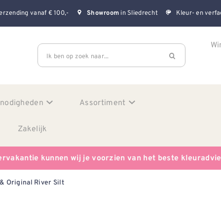
erzending vanaf € 100,-
in Sliedrecht
Kleur- en verfa
Showroom
Wi
Ik ben op zoek naar...
enodigheden
Assortiment
Zakelijk
ervakantie kunnen wij je voorzien van het beste kleuradvi
& Original River Silt