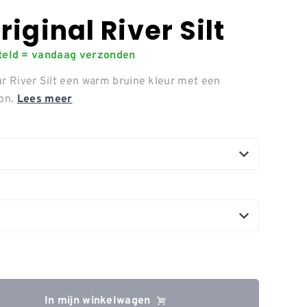
riginal River Silt
steld = vandaag verzonden
ur River Silt een warm bruine kleur met een
on.
Lees meer
In mijn winkelwagen