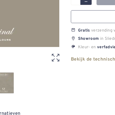
verzending v
Gratis
in Slied
Showroom
Kleur- en
verfadvi
Bekijk de technisc
rnatieven