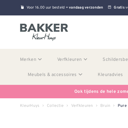
Voor 16.00 uur besteld =
v
vandaag verzonden
Gratis
Merken
Verfkleuren
Schildersb
Meubels & accessoires
Kleuradvies
Ook tijdens de hele zom
KleurHuys
Collectie
Verfkleuren
Bruin
Pure 