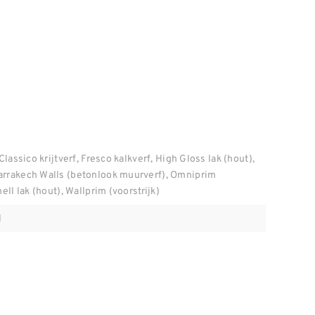
Classico krijtverf, Fresco kalkverf, High Gloss lak (hout),
arrakech Walls (betonlook muurverf), Omniprim
ell lak (hout), Wallprim (voorstrijk)
l