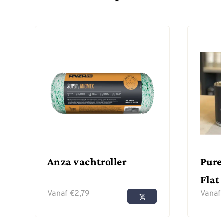
Anza vachtroller
Pure
Flat
Vanaf
€
2,79
Vana