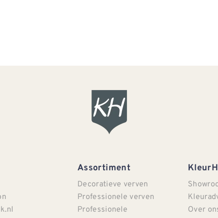
Assortiment
Kleur
Decoratieve verven
Showro
on
Professionele verven
Kleurad
k.nl
Professionele
Over on