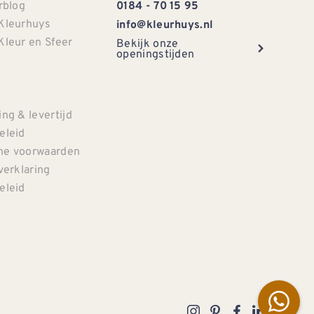
rblog
0184 - 70 15 95
Kleurhuys
info@kleurhuys.nl
Kleur en Sfeer
Bekijk onze
openingstijden
e
ng & levertijd
eleid
e voorwaarden
verklaring
eleid