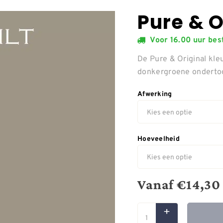
Pure & O
Voor 16.00 uur be
De Pure & Original kle
donkergroene onderto
Afwerking
Hoeveelheid
Vanaf
€
14,30