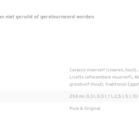
n niet geruild of geretourneerd worden
Carazzo vloerverf (vloeren, hout), 
Licetto (afneembare muurverf), M
grondverf (hout), Traditional Eggsh
250 ml, 0,3 l, 0,5 l, 1 l, 2,5 l, 5 l, 10 
Pure & Original