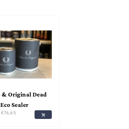
 & Original Dead
 Eco Sealer
f
€
76,65