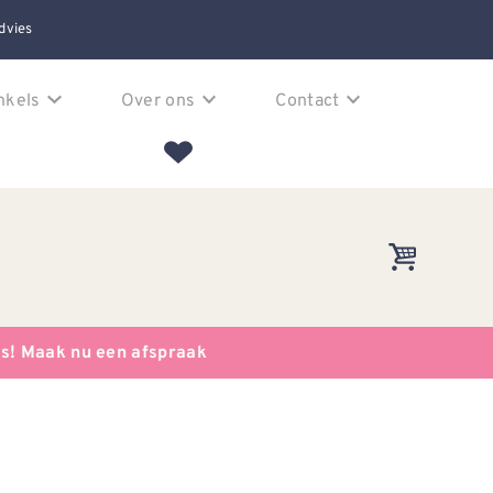
dvies
nkels
Over ons
Contact
es! Maak nu een afspraak