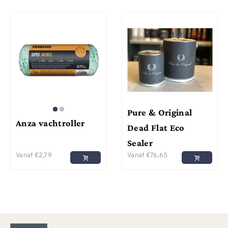
Pure & Original
Anza vachtroller
Dead Flat Eco
Sealer
Vanaf
€
2,79
Vanaf
€
76,65