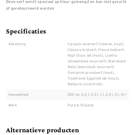
Deze verf wordt speciaal op kleur gemengd en kan niet geruild
of geretourneerd worden
Specificaties
Afwerking
Carazzo vloerverf (vloeren, hout),
Classico krijtverf, Fresco kalkverf,
High Gloss lak (hout), Licetto
(afneembare muurverf), Marrakech
Walls (betonlook muurverf),
Omniprim grondverf (hout),
Traditional Eggshell lak (hout),
Wallprim (voorstrijk)
Hoeveelheid
250 ml, 0,3 l, 0,5 l, 1 l, 2,5 l, 5 l, 10 l
Merk
Pure & Original
Alternatieve producten