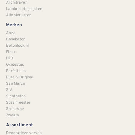
Architraven
Lambriseringslijsten
Alle sierlijsten
Merken
Anza
Basebeton
Betonlook.nl
Flocx
HPX
Oxidestuc
Parfait Liss
Pure & Original
San Marco
SIA
Sichtbeton
Staalmeester
StoneAge
Zwaluw
Assortiment
Decoratieve verven