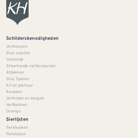
Schildersbenodigheden
Verfkleuren
Stuc soorten
Voorstrijk
Afwerkende verfproducten
Afdekken
Stuc Spanen
Kit en plamuur
Kwasten
Verfrollen en beugels
Verfbakken
Overige
Sierlijsten
Perkhoeken
Perklijsten